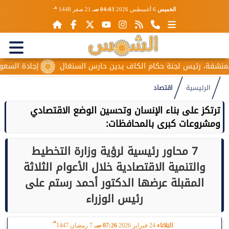
هـ
الخميس
6 أغسطس 2026
04:03 صـ
21 صفر 1448
ف يدين حارس السنغال
إجادة السعودية للطيران تُطلق ”درعاً جوياً”
الرئيسية
اقتصاد
ترتكز على بناء الإنسان وتحسين الوضع الاقتصادي
ومشروعات كبرى بالمحافظات:
7 محاور رئيسية لرؤية وزارة التخطيط
والتنمية الاقتصادية خلال الأعوام الثلاثة
المقبلة عرضها الدكتور أحمد رستم على
رئيس الوزراء
هـ
الثلاثاء
24 فبراير 2026
07:26 صـ
7 رمضان 1447