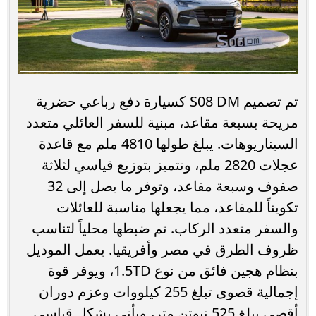
تم تصميم S08 DM كسيارة دفع رباعي حضرية
مريحة بسبعة مقاعد، مبنية للسفر العائلي متعدد
السيناريوهات. يبلغ طولها 4810 ملم مع قاعدة
عجلات 2820 ملم، وتتميز بتوزيع قياسي لثلاثة
صفوف وسبعة مقاعد، وتوفر ما يصل إلى 32
تكويناً للمقاعد، مما يجعلها مناسبة للعائلات
والسفر متعدد الركاب. تم ضبطها محلياً لتناسب
ظروف الطرق في مصر وأفريقيا. يعمل الموديل
بنظام هجين فائق من نوع 1.5TD، ويوفر قوة
إجمالية قصوى تبلغ 255 كيلووات وعزم دوران
أقصى يبلغ 525 نيوتن.متر، ويأتي بشكل قياسي