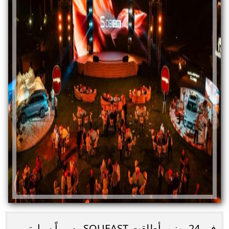
في 24 يونيو، أطلقت SOUEAST رسمياً سيارتي