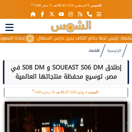
هـ
الخميس
6 أغسطس 2026
02:15 صـ
21 صفر 1448
ئيس لجنة حكام الكاف يدين حارس السنغال
إجادة السعودية للطيران
الرئيسية
اقتصاد
إطلاق SOUEAST S06 DM و S08 DM في
مصر، توسيع محفظة منتجاتها العالمية
هـ
السبت
4 يوليو 2026
01:27 صـ
18 محرّم 1448