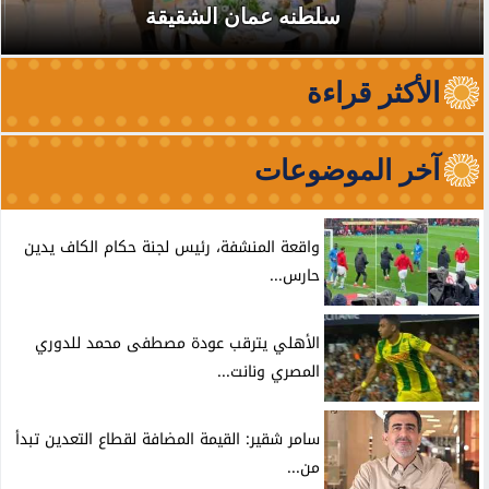
سلطنه عمان الشقيقة
الأكثر قراءة
آخر الموضوعات
واقعة المنشفة، رئيس لجنة حكام الكاف يدين
حارس...
الأهلي يترقب عودة مصطفى محمد للدوري
المصري ونانت...
سامر شقير: القيمة المضافة لقطاع التعدين تبدأ
من...