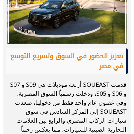
تعزيز الحضور في السوق وتسريع التوسع
في مصر
قدمت SOUEAST أربعة موديلات هي S09 و S07
و S06 و S05، ودخلت رسمياً السوق المصرية.
وفي غضون عام واحد فقط من دخولها، صعدت
SOUEAST إلى المركز السادس في سوق
سيارات الركاب المصري والرابع بين العلامات
التجارية الصينية للسيارات، مما يعكس زخماً