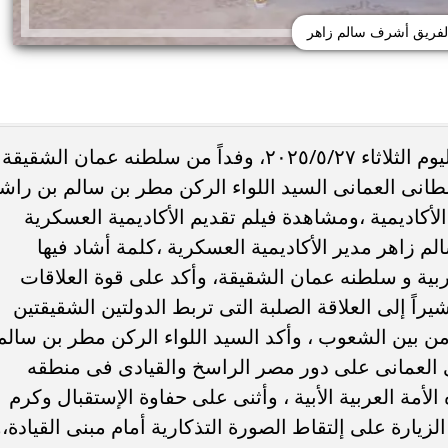
لفريق أشرف سالم زاهر
إستقبلت الأكاديمية العسكرية المصرية اليوم الثلاثاء ٢٠٢٥/٥/٢٧، وفداً من سلطنه عمان الشقيقة
انى العمانى السيد اللواء الركن مطر بن سالم بن راش
لأكاديمية ،ومشاهدة فيلم تقديم الأكاديمية العسكرية
دة مصطفى محمد للدوري
عاجل.. الرئيس السيسي يستقبل وزي
مسك بمقابل مالي كبير
الخارجية الإيراني عباس عراقجي
 زاهر مدير الأكاديمية العسكرية ،كلمة أشاد فيها
بية و سلطنه عمان الشقيقة، وأكد على قوة العلاقات
يراً إلى العلاقة الصلبة التى تربط الدولتين الشقيقتين
من بين الشعوب ، وأكد السيد اللواء الركن مطر بن سالم
 العمانى على دور مصر الراسخ والقيادى فى منطقه
أمة العربية الأبية ، وأثنى على حفاوة الإستقبال وكرم
زيارة على إلتقاط الصورة التذكارية أمام مبنى القيادة،و