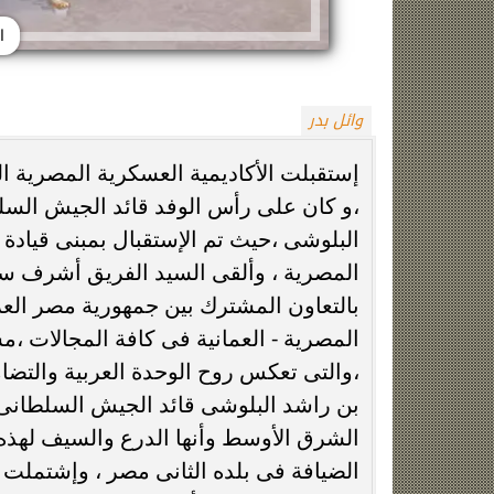
ا
وائل بدر
،و كان على رأس الوفد قائد الجيش السلط
البلوشى ،حيث تم الإستقبال بمبنى قيادة ا
واقعة المنشفة، رئيس لجنة حكام الكاف يدين
الأهلي يترقب عو
حارس السنغال
المصري ونانت يت
المصرية ، وألقى السيد الفريق أشرف سالم
بالتعاون المشترك بين جمهورية مصر العر
المصرية - العمانية فى كافة المجالات ،مش
،والتى تعكس روح الوحدة العربية والتضا
بن راشد البلوشى قائد الجيش السلطانى
الشرق الأوسط وأنها الدرع والسيف لهذه ال
الضيافة فى بلده الثانى مصر ، وإشتملت ال