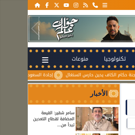
تكنولوجيا
منوعات
اف يدين حارس السنغال
إجادة السعودية للطيران تُطلق ”درعاً جوياً
الأخبار
سامر شقير: القيمة
المضافة لقطاع التعدين
تبدأ من...