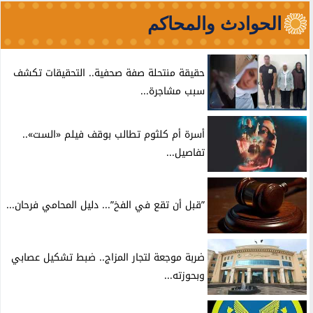
الحوادث والمحاكم
حقيقة منتحلة صفة صحفية.. التحقيقات تكشف
سبب مشاجرة...
أسرة أم كلثوم تطالب بوقف فيلم «الست»..
تفاصيل...
”قبل أن تقع في الفخ”... دليل المحامي فرحان...
ضربة موجعة لتجار المزاج.. ضبط تشكيل عصابي
وبحوزته...