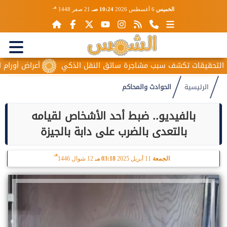
هـ
الخميس
6 أغسطس 2026
10:24 صـ
21 صفر 1448
قات تكشف سبب مشاجرة سائق النقل الذكي
أعراض أورام المبيض ا
الرئيسية
الحوادث والمحاكم
بالفيديو.. ضبط أحد الأشخاص لقيامه
بالتعدى بالضرب على دابة بالجيزة
هـ
الجمعة
11 أبريل 2025
03:18 مـ
12 شوال 1446