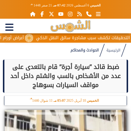
هـ
الخميس
6 أغسطس 2026
07:42 صـ
21 صفر 1448
قيقات تكشف سبب مشاجرة سائق النقل الذكي
أعراض أورام المبيض
الرئيسية
الحوادث والمحاكم
ضبط قائد ”سيارة أجرة” قام بالتعدى على
عدد من الأشخاص بالسب والشتم داخل أحد
مواقف السيارات بسوهاج
هـ
الخميس
10 أبريل 2025
05:07 مـ
11 شوال 1446