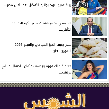
زينة عمرو تتوج بجائزة الأفضل بعد تأهل مصر...
السيسي يدعم ناشئات مصر لكرة اليد بعد
التأهل...
سعر رغيف الخبز السياحي والفينو 2026..
التموين تعلن...
خطوبة ملك قورة ويوسف عثمان.. احتفال عائلي
مرتقب...