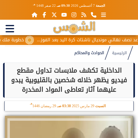
هـ
الجمعة
7 أغسطس 2026
09:30 صـ
22 صفر 1448
ف نهائي مونديال ناشئات كرة اليد بعد الفوز...
خطوبة ملك قورة 
الرئيسية
الحوادث والمحاكم
الداخلية تكشف ملابسات تداول مقطع
فيديو يظهر خلاله شخصين بالقليوبية يبدو
عليهما آثار تعاطى المواد المخدرة
هـ
السبت
29 مارس 2025
03:38 صـ
29 رمضان 1446