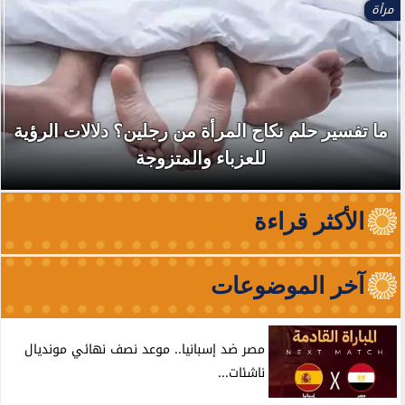
مرأة
ما تفسير حلم نكاح المرأة من رجلين؟ دلالات الرؤية
للعزباء والمتزوجة
الأكثر قراءة
آخر الموضوعات
مصر ضد إسبانيا.. موعد نصف نهائي مونديال
ناشئات...