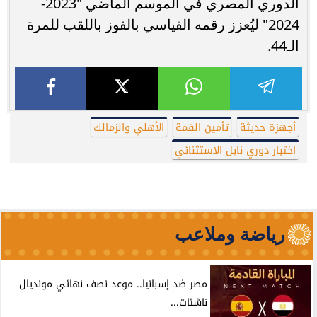
الدوري المصري في الموسم الماضي "2023-
2024" ليُعزز رقمه القياسي بالفوز باللقب للمرة
الـ44.
أجهزة حديثة
تأمين القمة
الأهلي والزمالك
اختبار دوري نايل الاستثنائي
رياضة وملاعب
مصر ضد إسبانيا.. موعد نصف نهائي مونديال
ناشئات...