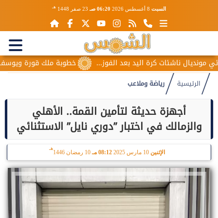
هـ
السبت
8 أغسطس 2026
06:20 صـ
23 صفر 1448
يال ناشئات كرة اليد بعد الفوز...
خطوبة ملك قورة ويوسف عثمان.
الرئيسية
رياضة وملاعب
أجهزة حديثة لتأمين القمة.. الأهلي
والزمالك في اختبار ”دوري نايل” الاستثنائي
هـ
الإثنين
10 مارس 2025
08:12 مـ
10 رمضان 1446