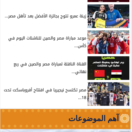
زينة عمرو تتوج بجائزة الأفضل بعد تأهل مصر...
موعد مباراة مصر والصين للناشئات اليوم في
كأس...
القناة الناقلة لمباراة مصر والصين في ربع
نهائي...
مصر تكتسح نيجيريا في افتتاح أفروباسكت تحت
18...
آهم الموضوعات