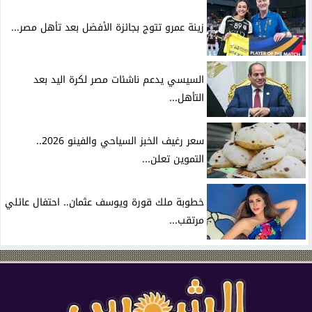
زينة عمرو تتوج بجائزة الأفضل بعد تأهل مصر...
السيسي يدعم ناشئات مصر لكرة اليد بعد
التأهل...
سعر رغيف الخبز السياحي والفينو 2026..
التموين تعلن...
خطوبة ملك قورة ويوسف عثمان.. احتفال عائلي
مرتقب...