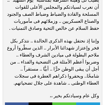
أن نعرب لسيادتكم والمجلس الأعلى للقوات
المسلحة والقادة والضباط وضباط الصف والجنود
والصناع العسكريين .. وزملائهم فى مأموريات
حفظ السلام عن خالص التحية وصادق التمنيات .
وإننا إذ نحتفل بهذه الذكرى الخالدة .. نتذكر بكل
فخر وإعتزاز شهدائنا الأبرار .. الذين سطّروا أروع
ملاحم البطولة فى ميادين الشرف والعطاء ..
وضربوا أعظم الأمثلة فى التضحية والفداء .. من
أجل أن يبقى الوطن حرًّا .. أبيًّا .. مستقراً ..
شامخًا.. ويحفروا ذكراهم العطرة فى سجلات
العطاء الوطنى .. شاهدة على جلال تضحياتهم.
وكل عام وسيادتكم بخير ،،