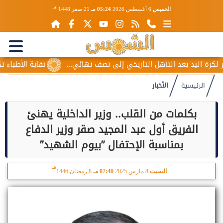
هـ
الخميس
6 أغسطس 2026
05:24 مـ
21 صفر 1448
ليد بعد التأهل التاريخي إلى نصف نهائي...
نقابة الأطباء تكشف 
الرئيسية
الأخبار
بكلمات من القلب.. وزير الداخلية يهنئ
الفريق أول عبد المجيد صقر وزير الدفاع
بمناسبة الإحتفال ”بيوم الشهيد”
هـ
السبت
8 مارس 2025
07:40 مـ
8 رمضان 1446