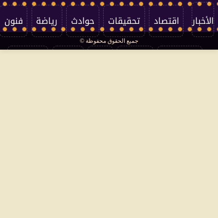
الأخبار
اقتصاد
تحقيقات
حوادث
رياضة
فنون
جميع الحقوق محفوظة ©
تكنولوجيا
منوعات
مرأة
العالم
سوشيال
فتاوى
بأقلامهم
سياسة الخصوصية
اتصل بنا
من نحن