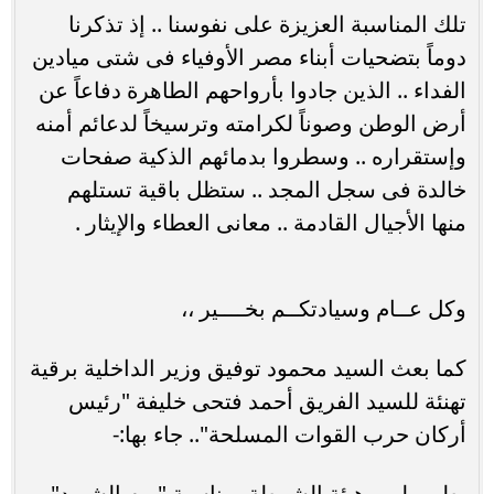
تلك المناسبة العزيزة على نفوسنا .. إذ تذكرنا
دوماً بتضحيات أبناء مصر الأوفياء فى شتى ميادين
الفداء .. الذين جادوا بأرواحهم الطاهرة دفاعاً عن
أرض الوطن وصوناً لكرامته وترسيخاً لدعائم أمنه
وإستقراره .. وسطروا بدمائهم الذكية صفحات
خالدة فى سجل المجد .. ستظل باقية تستلهم
منها الأجيال القادمة .. معانى العطاء والإيثار .
وكل عــام وسيادتكــم بخــــير ،،
كما بعث السيد محمود توفيق وزير الداخلية برقية
تهنئة للسيد الفريق أحمد فتحى خليفة "رئيس
أركان حرب القوات المسلحة".. جاء بها:-
يطيب لى وهيئة الشرطة بمناسبة "يوم الشهيد" ..