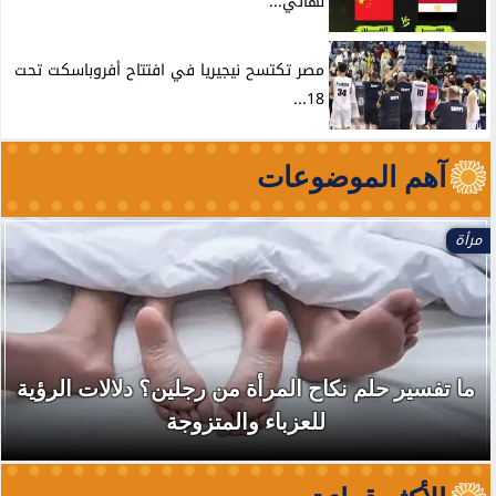
نهائي...
مصر تكتسح نيجيريا في افتتاح أفروباسكت تحت
18...
آهم الموضوعات
مرأة
ما تفسير حلم نكاح المرأة من رجلين؟ دلالات الرؤية
للعزباء والمتزوجة