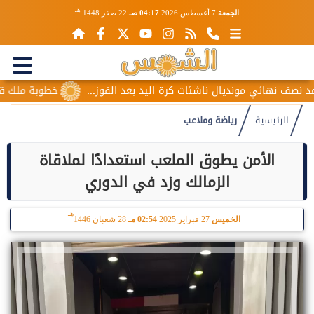
هـ
الجمعة
7 أغسطس 2026
04:17 صـ
22 صفر 1448
 نهائي مونديال ناشئات كرة اليد بعد الفوز...
خطوبة ملك قورة وي
الرئيسية
رياضة وملاعب
الأمن يطوق الملعب استعدادًا لملاقاة
الزمالك وزد في الدوري
هـ
الخميس
27 فبراير 2025
02:54 مـ
28 شعبان 1446