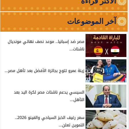
الأكثر قراءة
آخر الموضوعات
مصر ضد إسبانيا.. موعد نصف نهائي مونديال
ناشئات...
زينة عمرو تتوج بجائزة الأفضل بعد تأهل مصر...
السيسي يدعم ناشئات مصر لكرة اليد بعد
التأهل...
سعر رغيف الخبز السياحي والفينو 2026..
التموين تعلن...