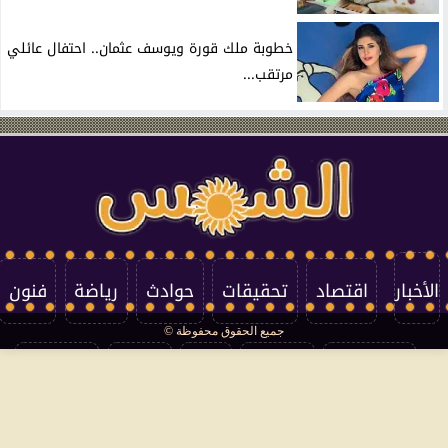
خطوبة ملك قورة ويوسف عثمان.. احتفال عائلي
مرتقب...
الأخبار
اقتصاد
تحقيقات
حوادث
رياضة
فنون
جميع الحقوق محفوظة ©
تكنولوجيا
منوعات
مرأة
العالم
سوشيال