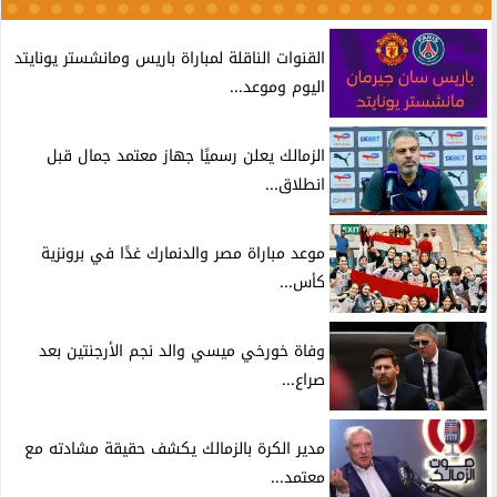
القنوات الناقلة لمباراة باريس ومانشستر يونايتد
اليوم وموعد...
الزمالك يعلن رسميًا جهاز معتمد جمال قبل
انطلاق...
موعد مباراة مصر والدنمارك غدًا في برونزية
كأس...
وفاة خورخي ميسي والد نجم الأرجنتين بعد
صراع...
مدير الكرة بالزمالك يكشف حقيقة مشادته مع
معتمد...