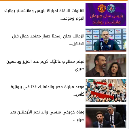
القنوات الناقلة لمباراة باريس ومانشستر يونايتد
اليوم وموعد...
الزمالك يعلن رسميًا جهاز معتمد جمال قبل
انطلاق...
فيلم مطلوب عائليًا.. كريم عبد العزيز وياسمين
صبري...
موعد مباراة مصر والدنمارك غدًا في برونزية
كأس...
وفاة خورخي ميسي والد نجم الأرجنتين بعد
صراع...