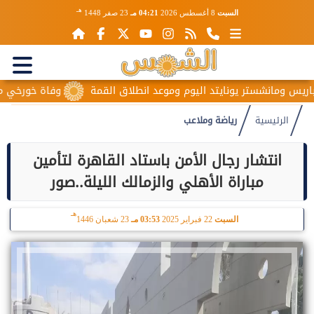
هـ
السبت
8 أغسطس 2026
04:21 مـ
23 صفر 1448
شستر يونايتد اليوم وموعد انطلاق القمة
وفاة خورخي ميسي والد نج
الرئيسية
رياضة وملاعب
انتشار رجال الأمن باستاد القاهرة لتأمين
مباراة الأهلي والزمالك الليلة..صور
هـ
السبت
22 فبراير 2025
03:53 مـ
23 شعبان 1446