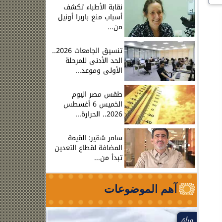
نقابة الأطباء تكشف
أسباب منع باربرا أونيل
من...
تنسيق الجامعات 2026..
الحد الأدنى للمرحلة
الأولى وموعد...
طقس مصر اليوم
الخميس 6 أغسطس
2026.. الحرارة...
سامر شقير: القيمة
المضافة لقطاع التعدين
تبدأ من...
آهم الموضوعات
مرأة