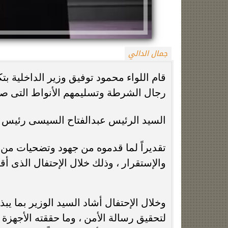
جمال الدالي
قام اللواء محمود توفيق وزير الداخلية ب
رجال الشرطة وتسليمهم الأنواط التى ص
زينة عمرو تتوج بجائزة الأفضل بعد تأهل مصر
السيسي يدعم ناش
السيد الرئيس عبدالفتاح السيسى رئيس ا
التاريخي لنصف نهائي مونديال...
التأهل التاري
تقديراً لما قدموه من جهود وتضحيات من 
والإستقرار ، وذلك خلال الإحتفال الذى أقا
وخلال الإحتفال أشاد السيد الوزير بما 
لتحقيق رسالة الأمن ، وما حققته الأجهزة