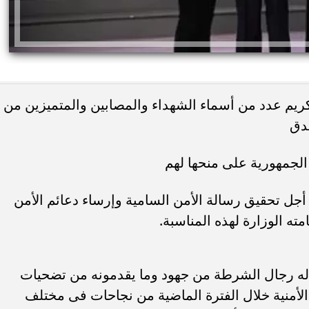
تكريم عدد من أسماء الشهداء والمصابين والمتميزين من
دق
ئات مصر لكرة اليد بعد
خطوبة ملك قورة ويوسف عثمان.. احتف
لجمهورية على منحها لهم
خي إلى نصف نهائي...
عائلي مرتقب في الساحل الشمالي
أجل تحقيق رسالة الأمن السامية وإرساء دعائم الأمن
مته الوزارة لهذه المناسبة.
يبذله رجال الشرطة من جهود وما يقدمونه من تضحيات
 الأمنية خلال الفترة الماضية من نجاحات فى مختلف