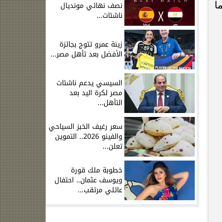
ا
نصف نهائي مونديال
ناشئات...
زينة عمرو تتوج بجائزة
الأفضل بعد تأهل مصر...
السيسي يدعم ناشئات
مصر لكرة اليد بعد
التأهل...
سعر رغيف الخبز السياحي
والفينو 2026.. التموين
تعلن...
خطوبة ملك قورة
ويوسف عثمان.. احتفال
عائلي مرتقب...