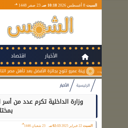
هـ
السبت
8 أغسطس 2026
10:18 صـ
23 صفر 1448
الأخبار
اقتصاد
زينة عمرو تتوج بجائزة الأفضل بعد تأهل مصر التاريخي لنصف نهائي
الرئيسية
الأخبار
وزارة الداخلية تكرم عدد من أسر
بمختل
هـ
السبت
22 فبراير 2025
02:13 مـ
23 شعبان 1446