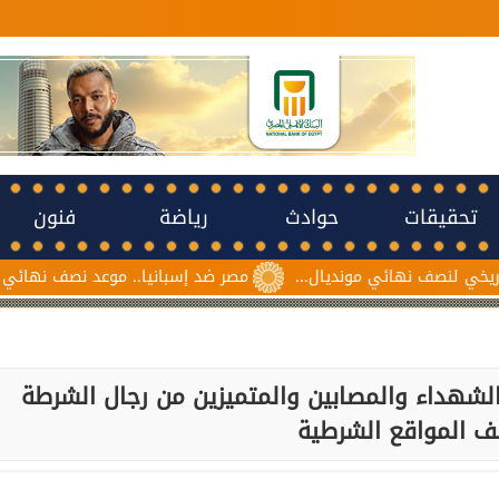
تحقيقات
حوادث
رياضة
فنون
 مونديال...
مصر ضد إسبانيا.. موعد نصف نهائي مونديال ناشئات كرة
 الشهداء والمصابين والمتميزين من رجال الشرطة
ف المواقع الشرطية