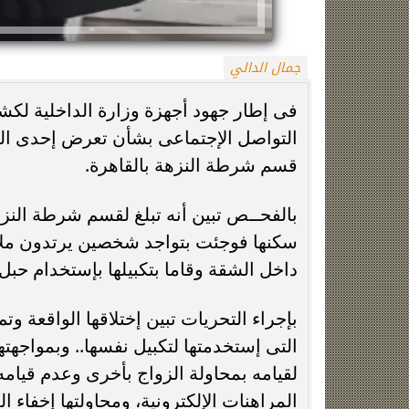
جمال الدالي
فى إطار جهود أجهزة وزارة الداخلية ل
التواصل الإجتماعى بشأن تعرض إحدى الس
قسم شرطة النزهة بالقاهرة.
زينة عمرو تتوج بجائزة الأفضل بعد تأهل مصر
السيسي يدعم ناش
بالفحــص تبين أنه تبلغ لقسم شرطة النز
التاريخي لنصف نهائي مونديال...
التأهل التاري
سكنها فوجئت بتواجد شخصين يرتدون ملاب
داخل الشقة وقاما بتكبيلها بإستخدام حبل
بإجراء التحريات تبين إختلاقها الواقعة و
التى إستخدمتها لتكبيل نفسها.. وبمواجهتها
لقيامه بمحاولة الزواج بأخرى وعدم قيامه ب
المراهنات الإلكترونية، ومحاولتها إخفاء ال