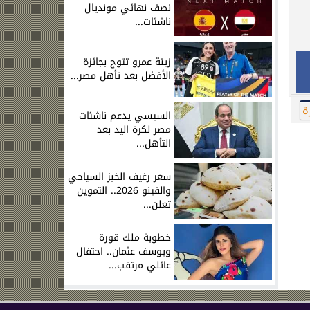
نصف نهائي مونديال
ناشئات...
زينة عمرو تتوج بجائزة
الأفضل بعد تأهل مصر...
ة
السيسي يدعم ناشئات
مصر لكرة اليد بعد
التأهل...
سعر رغيف الخبز السياحي
والفينو 2026.. التموين
تعلن...
خطوبة ملك قورة
ويوسف عثمان.. احتفال
عائلي مرتقب...