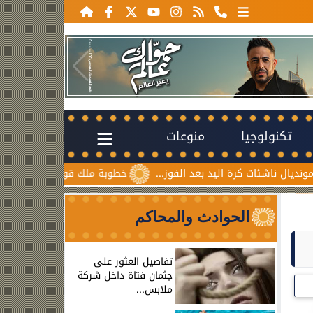
تكنولوجيا
منوعات
ئات كرة اليد بعد الفوز...
خطوبة ملك قورة ويوسف عثمان.. احت
الحوادث والمحاكم
تفاصيل العثور على
جثمان فتاة داخل شركة
ملابس...