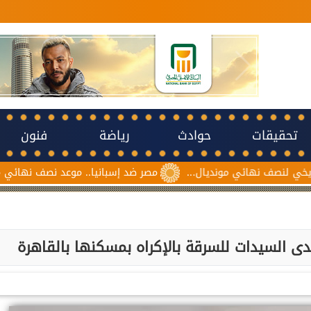
تحقيقات
حوادث
رياضة
فنون
ف نهائي مونديال...
مصر ضد إسبانيا.. موعد نصف نهائي مونديال ناش
 السيدات للسرقة بالإكراه بمسكنها بالقاهرة