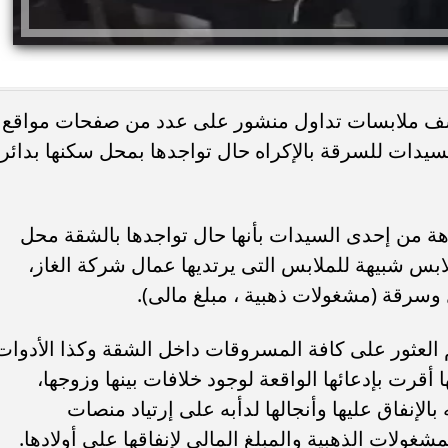
كشف ملابسات تداول منشور على عدد من صفحات مواقع
يدات للسرقة بالإكراه حال تواجدها بمحل سكنها بدائر
ئات مصر لكرة اليد بعد
خطوبة ملك قورة ويوسف عثمان.. احتف
هة من إحدى السيدات بأنها حال تواجدها بالشقة محل
خي إلى نصف نهائي...
عائلي مرتقب في الساحل الشمالي
س شبيهة للملابس التى يرتديها عمال شركة الغاز،
 وسرقة (مشغولات ذهبية ، مبلغ مالى).
تم العثور على كافة المسروقات داخل الشقة وكذا الأدوات
 أقرت بإدعائها الواقعة لوجود خلافات بينها وزوجها،
الإنفاق عليها وأنجالها لدأبه على إرتياد منصات
مشغولات الذهبية والمبلغ المالى لإنفاقها على أولادها.