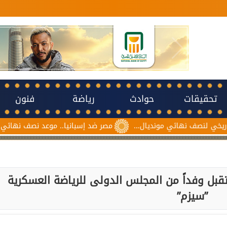
تحقيقات
حوادث
رياضة
فنون
 نهائي مونديال...
مصر ضد إسبانيا.. موعد نصف نهائي مونديال ناشئ
تقبل وفداً من المجلس الدولى للرياضة العسكرية
”سيزم”