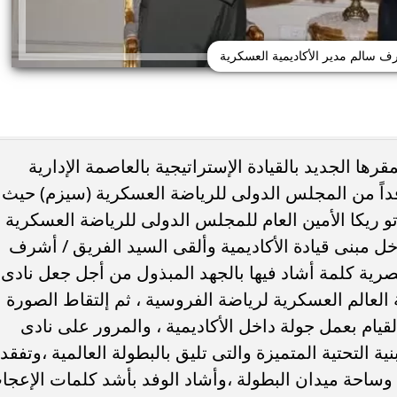
ف سالم مدير الأكاديمية العسكرية
ها الجديد بالقيادة الإستراتيجية بالعاصمة الإدارية
يدة يوم الثلاثاء الموافق ٢٠٢٤/٢/٤وفداً من المجلس الدولى للرياضة العسكرية (سيزم) حيث
ئات مصر لكرة اليد بعد
خطوبة ملك قورة ويوسف عثمان.. احتف
خي إلى نصف نهائي...
عائلي مرتقب في الساحل الشمالي
 ريكا الأمين العام للمجلس الدولى للرياضة العسكرية ،
خل مبنى قيادة الأكاديمية وألقى السيد الفريق / أشرف
صرية كلمة أشاد فيها بالجهد المبذول من أجل جعل نادى
 العالم العسكرية لرياضة الفروسية ، ثم إلتقاط الصورة
 القيام بعمل جولة داخل الأكاديمية ، والمرور على نادى
 التحتية المتميزة والتى تليق بالبطولة العالمية ،وتفقد
وساحة ميدان البطولة ،وأشاد الوفد بأشد كلمات الإعجا