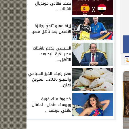
نصف نهائي مونديال
ناشئات...
زينة عمرو تتوج بجائزة
الأفضل بعد تأهل مصر...
السيسي يدعم ناشئات
مصر لكرة اليد بعد
التأهل...
ة
سعر رغيف الخبز السياحي
والفينو 2026.. التموين
تعلن...
خطوبة ملك قورة
ويوسف عثمان.. احتفال
عائلي مرتقب...