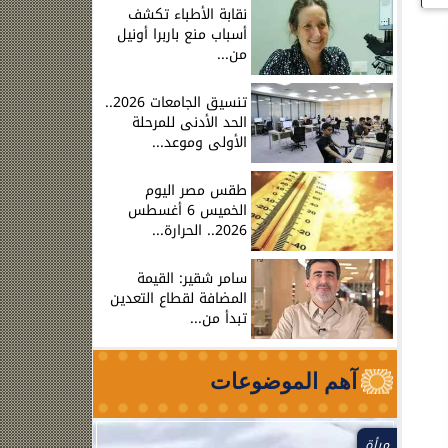
نقابة الأطباء تكشف
أسباب منع باربرا أونيل
من...
تنسيق الجامعات 2026..
الحد الأدنى للمرحلة
الأولى وموعد...
طقس مصر اليوم
الخميس 6 أغسطس
2026.. الحرارة...
سامر شقير: القيمة
المضافة لقطاع التعدين
تبدأ من...
آهم الموضوعات
مرأة