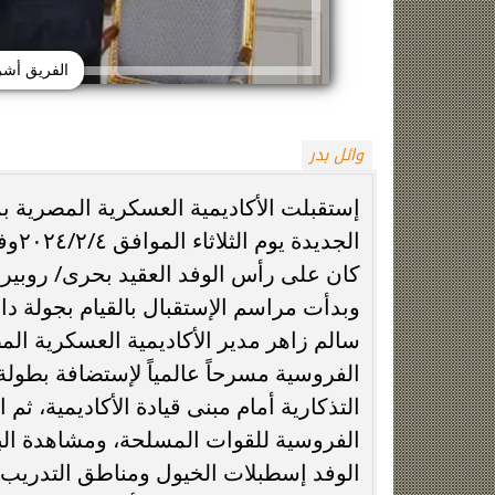
الفريق أشر
وائل بدر
إستقبلت الأكاديمية العسكرية المصرية بمقر
الجد
زينة عمرو تتوج بجائزة الأفضل بعد تأهل مصر
السيسي يدعم ناش
التاريخي لنصف نهائي مونديال...
التأهل التاري
كان على رأس الوفد العقيد بحرى/ روبيرتو
وبدأت مراسم الإستقبال بالقيام بجولة دا
سالم زاهر مدير الأكاديمية العسكرية الم
الفروسية مسرحاً عالمياً لإستضافة بطولة
التذكارية أمام مبنى قيادة الأكاديمية، ثم
الفروسية للقوات المسلحة، ومشاهدة البنية
الوفد إسطبلات الخيول ومناطق التدريب 