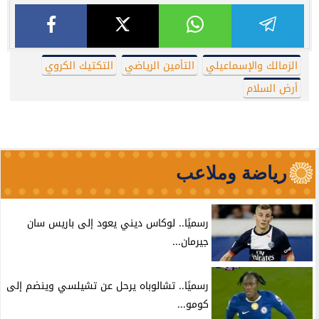
الزمالك والإسماعيلي
التأمين الرياضي
التكتيك الكروي
أرض السلام
رياضة وملاعب
رسميًا.. لوكاس ديني يعود إلى باريس سان
جيرمان...
رسميًا.. تشالوباه يرحل عن تشيلسي وينضم إلى
كومو...