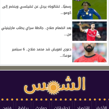
رسميًا.. تشالوباه يرحل عن تشيلسي وينضم إلى
كومو...
بعد انضمام صلاح.. جالطة سراي يطلب مارتينيلي
من...
دعوى تعويض ضد محمد صلاح.. 6 سبتمبر
موعدًا...
الأخبار
اقتصاد
تحقيقات
حوادث
رياضة
فنون