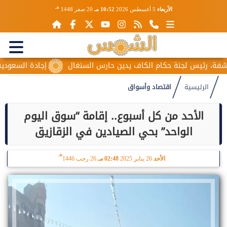
هـ
الأربعاء
5 أغسطس 2026
10:52 مـ
20 صفر 1448
يس لجنة حكام الكاف يدين حارس السنغال
إجادة السعودية للطيران 
الرئيسية
اقتصاد وأسواق
الأحد من كل أسبوع.. إقامة “سوق اليوم
الواحد” بحي الصيادين في الزقازيق
هـ
الأحد
26 يناير 2025
02:48 مـ
26 رجب 1446