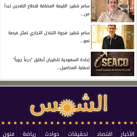
سامر شقير: القيمة المضافة لقطاع التعدين تبدأ
من...
سامر شقير: فجوة التبادل التجاري تمثل فرصة
نمو...
إجادة السعودية للطيران تُطلق ”درعاً جوياً”
لحماية المحاصيل...
الأخبار
اقتصاد
تحقيقات
حوادث
رياضة
فنون