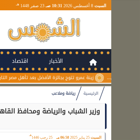
هـ
السبت
8 أغسطس 2026
10:31 صـ
23 صفر 1448
الأخبار
اقتصاد
زينة عمرو تتوج بجائزة الأفضل بعد تأهل مصر التاريخي لنصف نهائ
الرئيسية
رياضة وملاعب
وزير الشباب والرياضة ومحافظ القاه
هـ
السبت
25 يناير 2025
06:58 مـ
25 رجب 1446