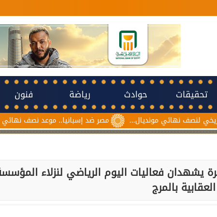
تحقيقات
حوادث
رياضة
فنون
ي مونديال...
مصر ضد إسبانيا.. موعد نصف نهائي مونديال ناشئات كر
رة يشهدان فعاليات اليوم الرياضي لنزلاء المؤسسة
العقابية بالمرج