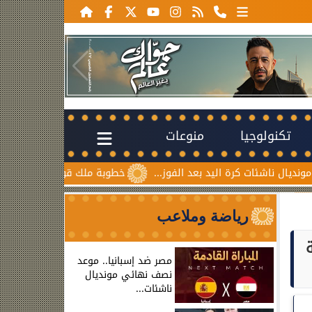
تكنولوجيا
منوعات
ة اليد بعد الفوز...
خطوبة ملك قورة ويوسف عثمان.. احتفال عا
رياضة وملاعب
مصر ضد إسبانيا.. موعد
نصف نهائي مونديال
ناشئات...