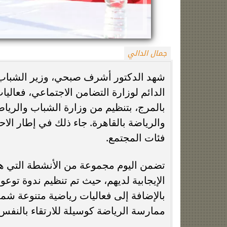
جمال الدالي
شهد الدكتور أشرف صبحي، وزير الشباب وا
الدائم لوزارة التضامن الاجتماعي، فعاليا
بالمرج، بتنظيم من وزارة الشباب والرياض
زينة عمرو تتوج بجائزة الأفضل بعد تأهل مصر
السيسي يدعم ناش
والرياضة بالقاهرة. جاء ذلك في إطار الاح
التاريخي لنصف نهائي مونديال...
التأهل التاري
فئات المجتمع.
تضمن اليوم مجموعة من الأنشطة التي هد
الإيجابية لديهم، حيث تم تنظيم ندوة توعوي
بالإضافة إلى فعاليات رياضية متنوعة شملت
ممارسة الرياضة كوسيلة للارتقاء بالنفس