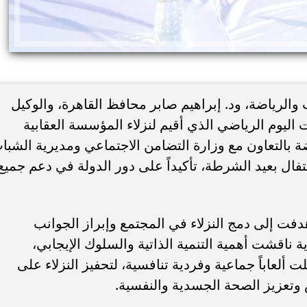
لرياضة، ود. إبراهيم صابر محافظ القاهرة، والوكيل
ت اليوم الرياضي الذي أقيم لنزلاء المؤسسة العقابية
ة بالتعاون مع وزارة التضامن الاجتماعي ومديرية الشبا
ئات مصر لكرة اليد بعد
خطوبة ملك قورة ويوسف عثمان.. احتف
تفال بعيد الشرطة، تأكيداً على دور الدولة في دعم جميع
خي إلى نصف نهائي...
عائلي مرتقب في الساحل الشمالي
فت إلى دمج النزلاء في المجتمع وإبراز الجوانب
ة ناقشت أهمية التنمية الذاتية والسلوك الإيجابي،
 ألعاباً جماعية وفردية تنافسية، لتحفيز النزلاء على
 وتعزيز الصحة الجسدية والنفسية.