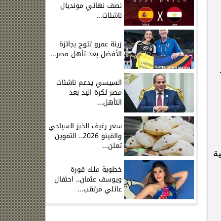
نصف نهائي مونديال
ناشئات...
زينة عمرو تتوج بجائزة
الأفضل بعد تأهل مصر...
السيسي يدعم ناشئات
مصر لكرة اليد بعد
التأهل...
سعر رغيف الخبز السياحي
والفينو 2026.. التموين
تعلن...
ة
خطوبة ملك قورة
ويوسف عثمان.. احتفال
عائلي مرتقب...