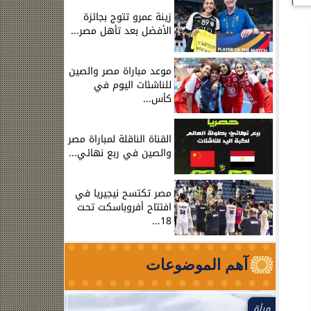
زينة عمرو تتوج بجائزة
الأفضل بعد تأهل مصر...
موعد مباراة مصر والصين
للناشئات اليوم في
كأس...
القناة الناقلة لمباراة مصر
والصين في ربع نهائي...
مصر تكتسح نيجيريا في
افتتاح أفروباسكت تحت
18...
آهم الموضوعات
مرأة