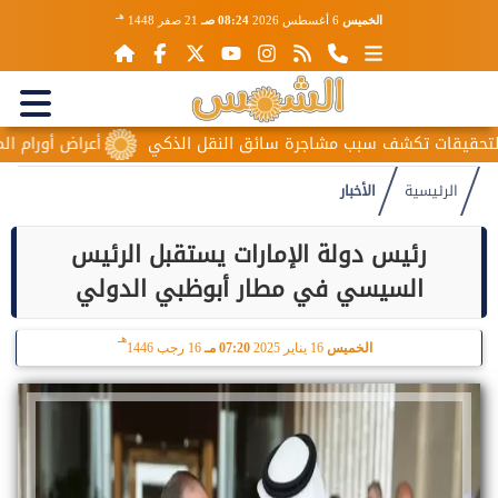
هـ
الخميس
6 أغسطس 2026
08:24 صـ
21 صفر 1448
 سبب مشاجرة سائق النقل الذكي
أعراض أورام المبيض المبكرة.. 
الرئيسية
الأخبار
رئيس دولة الإمارات يستقبل الرئيس
السيسي في مطار أبوظبي الدولي
هـ
الخميس
16 يناير 2025
07:20 مـ
16 رجب 1446