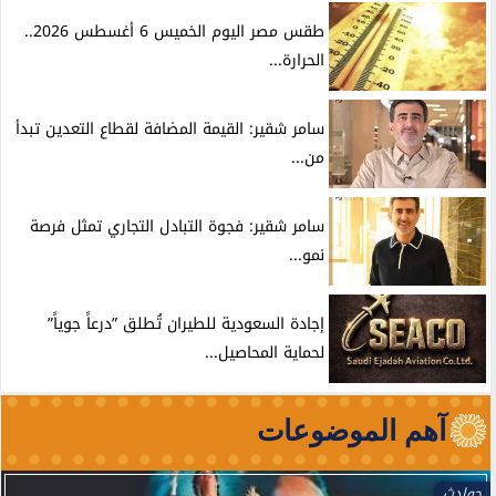
طقس مصر اليوم الخميس 6 أغسطس 2026..
الحرارة...
سامر شقير: القيمة المضافة لقطاع التعدين تبدأ
من...
سامر شقير: فجوة التبادل التجاري تمثل فرصة
نمو...
إجادة السعودية للطيران تُطلق ”درعاً جوياً”
لحماية المحاصيل...
آهم الموضوعات
حوادث