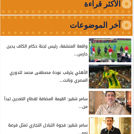
الأكثر قراءة
آخر الموضوعات
واقعة المنشفة، رئيس لجنة حكام الكاف يدين
حارس...
الأهلي يترقب عودة مصطفى محمد للدوري
المصري ونانت...
سامر شقير: القيمة المضافة لقطاع التعدين تبدأ
من...
سامر شقير: فجوة التبادل التجاري تمثل فرصة
نمو...