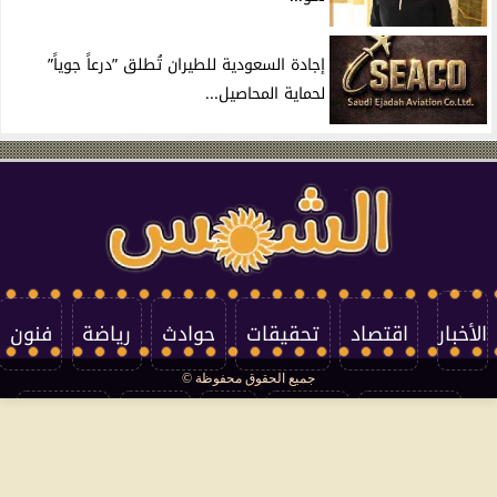
إجادة السعودية للطيران تُطلق ”درعاً جوياً”
لحماية المحاصيل...
الأخبار
اقتصاد
تحقيقات
حوادث
رياضة
فنون
جميع الحقوق محفوظة ©
تكنولوجيا
منوعات
مرأة
العالم
سوشيال