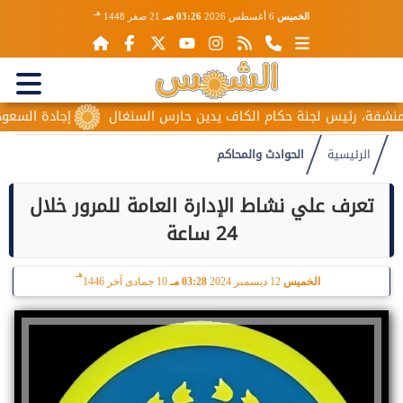
هـ
الخميس
6 أغسطس 2026
03:26 صـ
21 صفر 1448
فة، رئيس لجنة حكام الكاف يدين حارس السنغال
إجادة السعودية لل
الرئيسية
الحوادث والمحاكم
تعرف علي نشاط الإدارة العامة للمرور خلال
24 ساعة
هـ
الخميس
12 ديسمبر 2024
03:28 مـ
10 جمادى آخر 1446