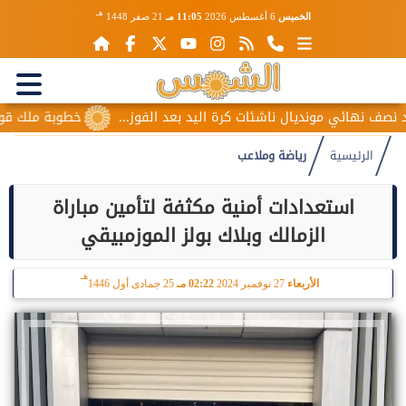
هـ
الخميس
6 أغسطس 2026
11:05 مـ
21 صفر 1448
نهائي مونديال ناشئات كرة اليد بعد الفوز...
خطوبة ملك قورة وي
الرئيسية
رياضة وملاعب
استعدادات أمنية مكثفة لتأمين مباراة
الزمالك وبلاك بولز الموزمبيقي
هـ
الأربعاء
27 نوفمبر 2024
02:22 مـ
25 جمادى أول 1446