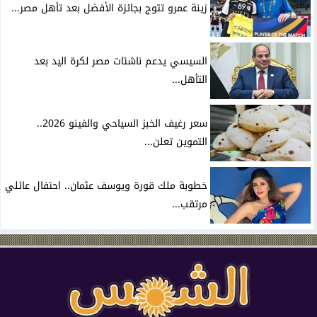
زينة عمرو تتوج بجائزة الأفضل بعد تأهل مصر...
السيسي يدعم ناشئات مصر لكرة اليد بعد
التأهل...
سعر رغيف الخبز السياحي والفينو 2026..
التموين تعلن...
خطوبة ملك قورة ويوسف عثمان.. احتفال عائلي
مرتقب...