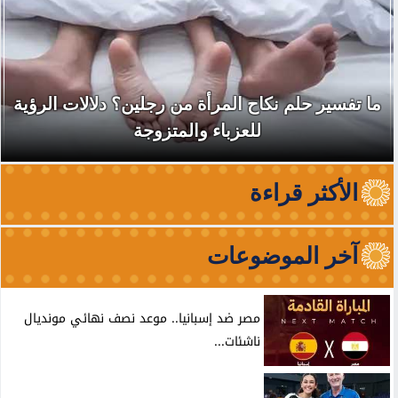
ما تفسير حلم نكاح المرأة من رجلين؟ دلالات الرؤية
للعزباء والمتزوجة
الأكثر قراءة
آخر الموضوعات
مصر ضد إسبانيا.. موعد نصف نهائي مونديال
ناشئات...