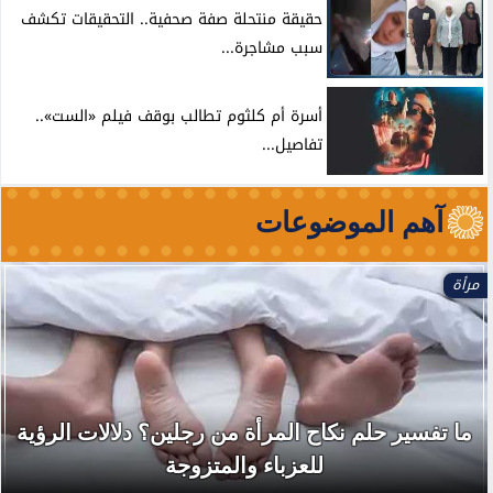
حقيقة منتحلة صفة صحفية.. التحقيقات تكشف
سبب مشاجرة...
أسرة أم كلثوم تطالب بوقف فيلم «الست»..
تفاصيل...
آهم الموضوعات
مرأة
ما تفسير حلم نكاح المرأة من رجلين؟ دلالات الرؤية
للعزباء والمتزوجة