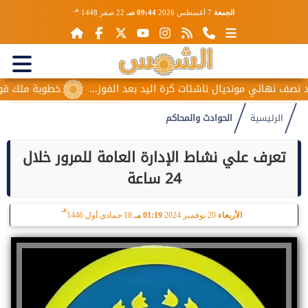
هـ
الجمعة
7 أغسطس 2026
09:44 صـ
22 صفر 1448
 نهائي مونديال ناشئات كرة اليد بعد الفوز...
خطوبة ملك قورة وي
الرئيسية
الحوادث والمحاكم
تعرف علي نشاط الإدارة العامة للمرور خلال
24 ساعة
هـ
الأربعاء
20 نوفمبر 2024
01:19 مـ
18 جمادى أول 1446