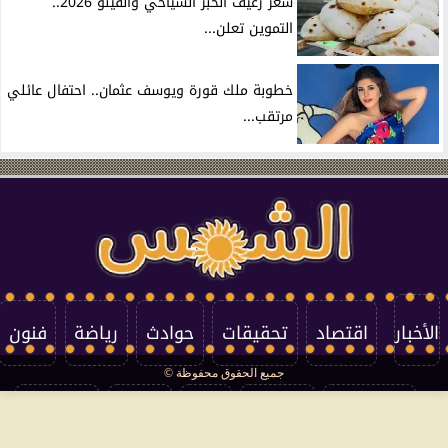
سعر رغيف الخبز السياحي والفينو 2026..
التموين تعلن...
خطوبة ملك قورة ويوسف عثمان.. احتفال عائلي
مرتقب...
الأخبار
اقتصاد
تحقيقات
حوادث
رياضة
فنون
جميع الحقوق محفوظة ©
تكنولوجيا
منوعات
مرأة
العالم
سوشيال