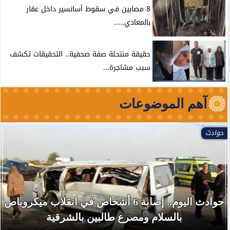
8 مصابين في سقوط أسانسير داخل عقار
بالمعادي.....
حقيقة منتحلة صفة صحفية.. التحقيقات تكشف
سبب مشاجرة...
آهم الموضوعات
حوادث
حوادث اليوم.. إصابة 6 أشخاص في انقلاب ميكروباص
بالسلام ومصرع طالبين بالشرقية