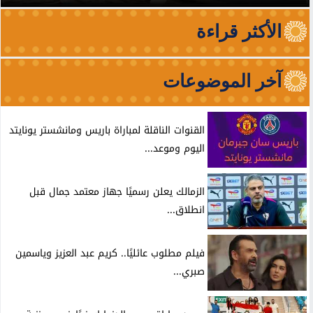
الأكثر قراءة
آخر الموضوعات
القنوات الناقلة لمباراة باريس ومانشستر يونايتد
اليوم وموعد...
الزمالك يعلن رسميًا جهاز معتمد جمال قبل
انطلاق...
فيلم مطلوب عائليًا.. كريم عبد العزيز وياسمين
صبري...