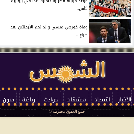
موعد مباراة مصر والدنمارك غدًا في برونزية
كأس...
وفاة خورخي ميسي والد نجم الأرجنتين بعد
صراع...
الأخبار
اقتصاد
تحقيقات
حوادث
رياضة
فنون
جميع الحقوق محفوظة ©
تكنولوجيا
منوعات
مرأة
العالم
سوشيال