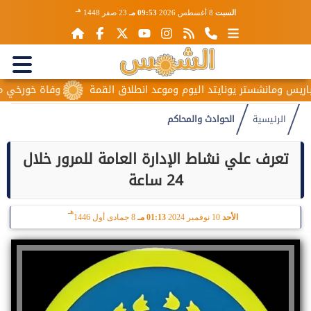
هـ
السبت
8 أغسطس 2026
09:53 مـ
23 صفر 1448
يس ومانشستر يونايتد اليوم وموعد انطلاق القمة
وفاة خورخي ميسي و
الرئيسية
الحوادث والمحاكم
تعرف علي نشاط الإدارة العامة للمرور خلال
24 ساعة
هـ
الأحد
10 نوفمبر 2024
01:13 مـ
8 جمادى أول 1446