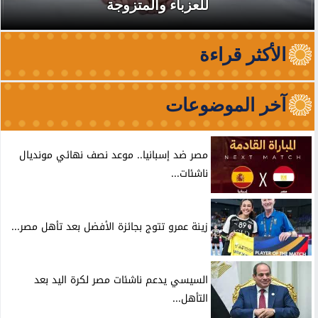
للعزباء والمتزوجة
الأكثر قراءة
آخر الموضوعات
مصر ضد إسبانيا.. موعد نصف نهائي مونديال
ناشئات...
زينة عمرو تتوج بجائزة الأفضل بعد تأهل مصر...
السيسي يدعم ناشئات مصر لكرة اليد بعد
التأهل...