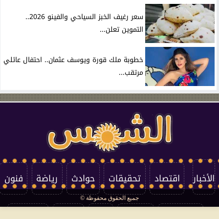
سعر رغيف الخبز السياحي والفينو 2026..
التموين تعلن...
خطوبة ملك قورة ويوسف عثمان.. احتفال عائلي
مرتقب...
الأخبار
اقتصاد
تحقيقات
حوادث
رياضة
فنون
جميع الحقوق محفوظة ©