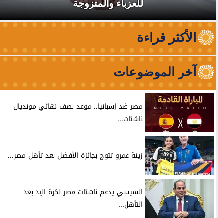
للعزباء والمتزوجة
الأكثر قراءة
آخر الموضوعات
مصر ضد إسبانيا.. موعد نصف نهائي مونديال
ناشئات...
زينة عمرو تتوج بجائزة الأفضل بعد تأهل مصر...
السيسي يدعم ناشئات مصر لكرة اليد بعد
التأهل...