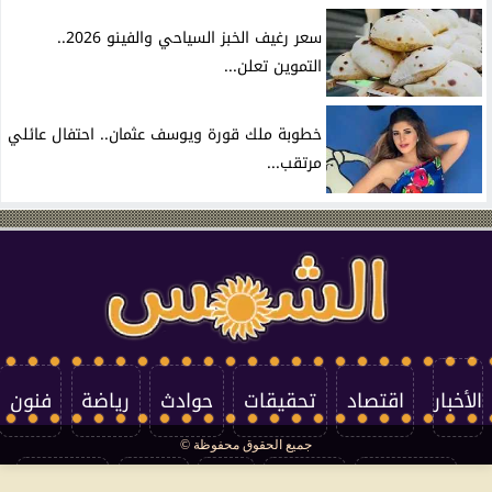
سعر رغيف الخبز السياحي والفينو 2026..
التموين تعلن...
خطوبة ملك قورة ويوسف عثمان.. احتفال عائلي
مرتقب...
الأخبار
اقتصاد
تحقيقات
حوادث
رياضة
فنون
جميع الحقوق محفوظة ©