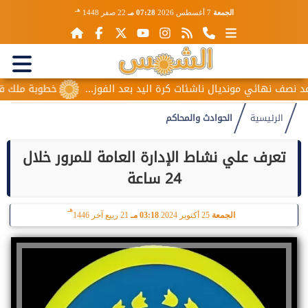
هـ
الجمعة
7 أغسطس 2026
07:28 مـ
22 صفر 1448
ف نهائي مونديال ناشئات كرة اليد بعد الفوز...
خطوبة ملك قورة و
الرئيسية
الحوادث والمحاكم
تعرف علي نشاط الإدارة العامة للمرور خلال
24 ساعة
هـ
الجمعة
25 أكتوبر 2024
03:18 مـ
21 ربيع آخر 1446