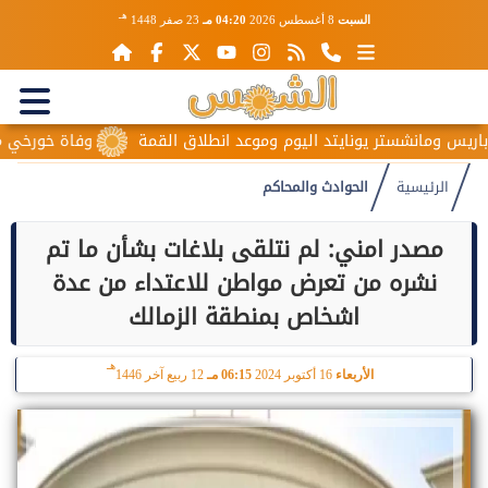
هـ
السبت
8 أغسطس 2026
04:20 مـ
23 صفر 1448
يس ومانشستر يونايتد اليوم وموعد انطلاق القمة
وفاة خورخي ميسي و
الرئيسية
الحوادث والمحاكم
مصدر امني: لم نتلقى بلاغات بشأن ما تم
نشره من تعرض مواطن للاعتداء من عدة
اشخاص بمنطقة الزمالك
هـ
الأربعاء
16 أكتوبر 2024
06:15 مـ
12 ربيع آخر 1446