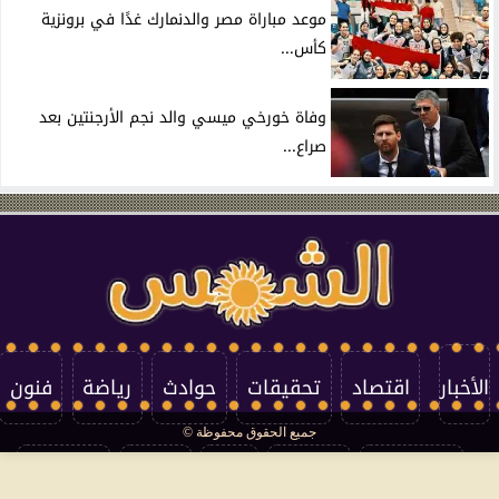
موعد مباراة مصر والدنمارك غدًا في برونزية
كأس...
وفاة خورخي ميسي والد نجم الأرجنتين بعد
صراع...
الأخبار
اقتصاد
تحقيقات
حوادث
رياضة
فنون
جميع الحقوق محفوظة ©
تكنولوجيا
منوعات
مرأة
العالم
سوشيال