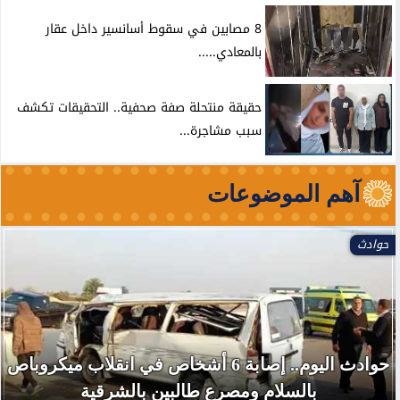
8 مصابين في سقوط أسانسير داخل عقار
بالمعادي.....
حقيقة منتحلة صفة صحفية.. التحقيقات تكشف
سبب مشاجرة...
آهم الموضوعات
حوادث
حوادث اليوم.. إصابة 6 أشخاص في انقلاب ميكروباص
بالسلام ومصرع طالبين بالشرقية