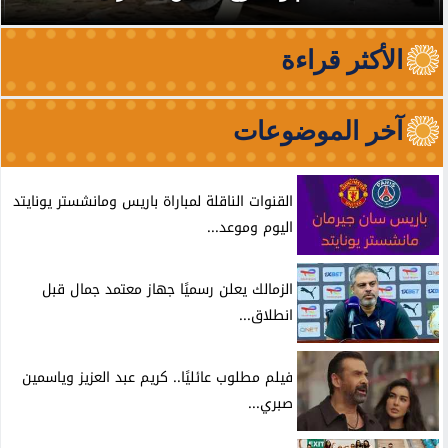
الأكثر قراءة
آخر الموضوعات
القنوات الناقلة لمباراة باريس ومانشستر يونايتد
اليوم وموعد...
الزمالك يعلن رسميًا جهاز معتمد جمال قبل
انطلاق...
فيلم مطلوب عائليًا.. كريم عبد العزيز وياسمين
صبري...