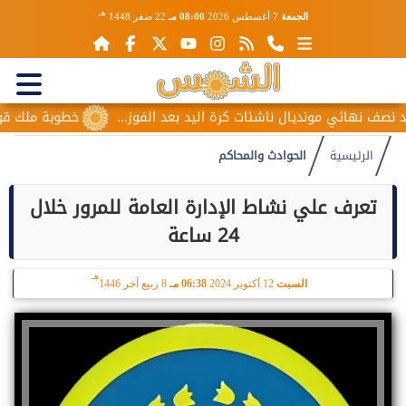
هـ
الجمعة
7 أغسطس 2026
08:00 مـ
22 صفر 1448
ف نهائي مونديال ناشئات كرة اليد بعد الفوز...
خطوبة ملك قورة 
الرئيسية
الحوادث والمحاكم
تعرف علي نشاط الإدارة العامة للمرور خلال
24 ساعة
هـ
السبت
12 أكتوبر 2024
06:38 مـ
8 ربيع آخر 1446