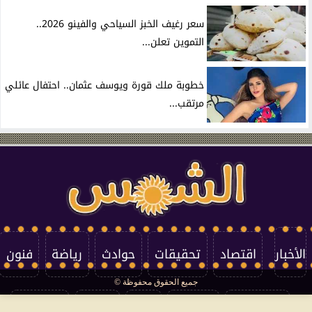
سعر رغيف الخبز السياحي والفينو 2026..
التموين تعلن...
خطوبة ملك قورة ويوسف عثمان.. احتفال عائلي
مرتقب...
الأخبار
اقتصاد
تحقيقات
حوادث
رياضة
فنون
جميع الحقوق محفوظة ©