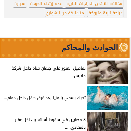
مخالفة لقائدى الدراجات النارية
عدم إرتداء الخوذة
سيارة
دراجة نارية متروكة
متهالكة من الشوارع
الحوادث والمحاكم
تفاصيل العثور على جثمان فتاة داخل شركة
ملابس...
تحرك رسمي بالمنيا بعد غرق طفل داخل حمام...
8 مصابين في سقوط أسانسير داخل عقار
بالمعادي.....