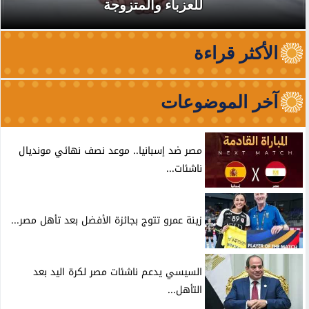
للعزباء والمتزوجة
الأكثر قراءة
آخر الموضوعات
مصر ضد إسبانيا.. موعد نصف نهائي مونديال
ناشئات...
زينة عمرو تتوج بجائزة الأفضل بعد تأهل مصر...
السيسي يدعم ناشئات مصر لكرة اليد بعد
التأهل...