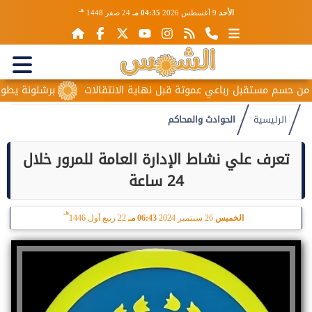
هـ
الأحد
9 أغسطس 2026
04:35 مـ
24 صفر 1448
سم مستقبل رباعي عموتة قبل نهاية الانتقالات
برشلونة يطور حمز
الرئيسية
الحوادث والمحاكم
تعرف علي نشاط الإدارة العامة للمرور خلال
24 ساعة
هـ
الخميس
26 سبتمبر 2024
06:43 مـ
22 ربيع أول 1446