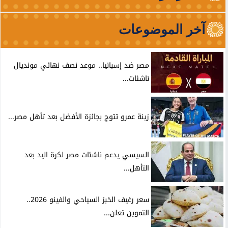
آخر الموضوعات
مصر ضد إسبانيا.. موعد نصف نهائي مونديال
ناشئات...
زينة عمرو تتوج بجائزة الأفضل بعد تأهل مصر...
السيسي يدعم ناشئات مصر لكرة اليد بعد
التأهل...
سعر رغيف الخبز السياحي والفينو 2026..
التموين تعلن...