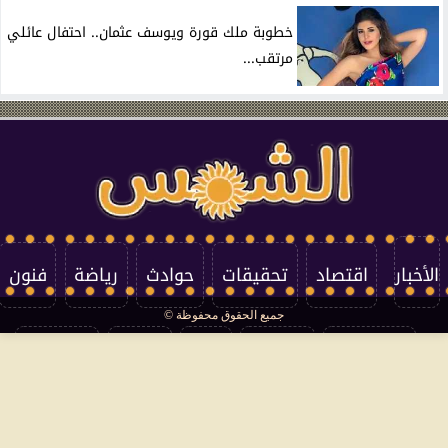
خطوبة ملك قورة ويوسف عثمان.. احتفال عائلي
مرتقب...
الأخبار
اقتصاد
تحقيقات
حوادث
رياضة
فنون
جميع الحقوق محفوظة ©
تكنولوجيا
منوعات
مرأة
العالم
سوشيال
فتاوى
بأقلامهم
سياسة الخصوصية
اتصل بنا