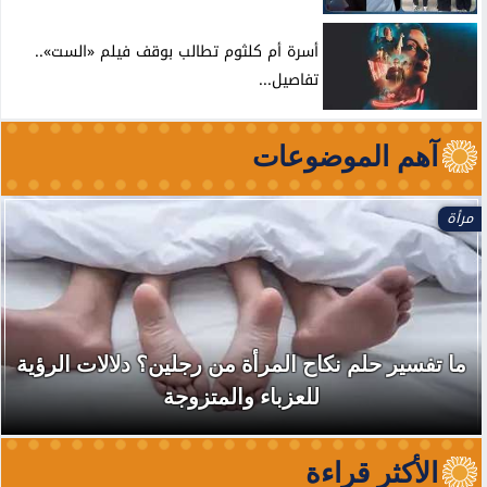
أسرة أم كلثوم تطالب بوقف فيلم «الست»..
تفاصيل...
آهم الموضوعات
مرأة
ما تفسير حلم نكاح المرأة من رجلين؟ دلالات الرؤية
للعزباء والمتزوجة
الأكثر قراءة