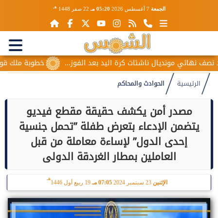
هـ
الجمعة
7 أغسطس 2026
05:20 مـ
22 صفر 1448
هائي مونديال ناشئات كرة اليد بعد الفوز...
خطوبة ملك قورة ويو
الرئيسية
الحوادث والمحاكم
مصدر أمن يكشف حقيقة مقطع فيديو
يتضمن الإدعاء بتعرض طفلة ”تحمل جنسية
إحدى الدول” لإساءة معاملة من قبل
العاملين بمطار الغردقة الدولى
هـ
الإثنين
23 سبتمبر 2024
07:05 مـ
19 ربيع أول 1446