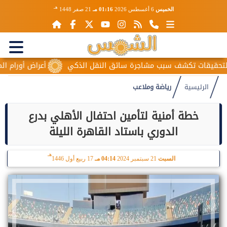
هـ
الخميس
6 أغسطس 2026
01:16 مـ
21 صفر 1448
يقات تكشف سبب مشاجرة سائق النقل الذكي
أعراض أورام المبيض ا
الرئيسية
رياضة وملاعب
خطة أمنية لتأمين احتفال الأهلي بدرع
الدوري باستاد القاهرة الليلة
هـ
السبت
21 سبتمبر 2024
04:14 مـ
17 ربيع أول 1446