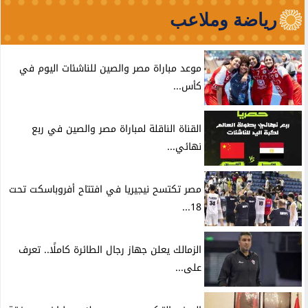
رياضة وملاعب
موعد مباراة مصر والصين للناشئات اليوم في
كأس...
القناة الناقلة لمباراة مصر والصين في ربع
نهائي...
مصر تكتسح نيجيريا في افتتاح أفروباسكت تحت
18...
الزمالك يعلن جهاز رجال الطائرة كاملًا.. تعرف
على...