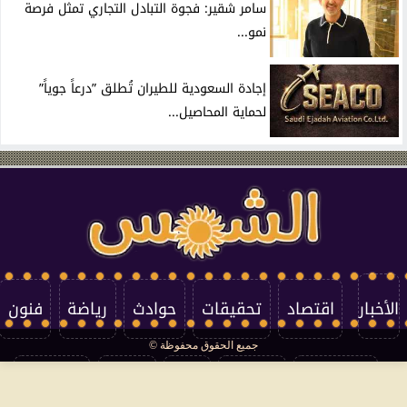
سامر شقير: فجوة التبادل التجاري تمثل فرصة
نمو...
إجادة السعودية للطيران تُطلق ”درعاً جوياً”
لحماية المحاصيل...
الأخبار
اقتصاد
تحقيقات
حوادث
رياضة
فنون
جميع الحقوق محفوظة ©
تكنولوجيا
منوعات
مرأة
العالم
سوشيال