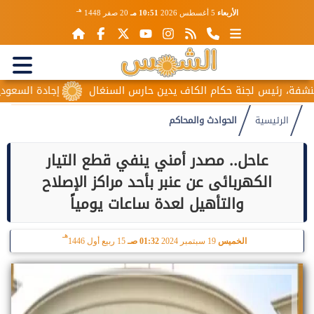
هـ
الأربعاء
5 أغسطس 2026
10:51 مـ
20 صفر 1448
، رئيس لجنة حكام الكاف يدين حارس السنغال
إجادة السعودية للطي
الرئيسية
الحوادث والمحاكم
عاحل.. مصدر أمني ينفي قطع التيار
الكهربائى عن عنبر بأحد مراكز الإصلاح
والتأهيل لعدة ساعات يومياً
هـ
الخميس
19 سبتمبر 2024
01:32 صـ
15 ربيع أول 1446