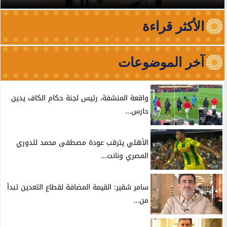
الأكثر قراءة
آخر الموضوعات
واقعة المنشفة، رئيس لجنة حكام الكاف يدين
حارس...
الأهلي يترقب عودة مصطفى محمد للدوري
المصري ونانت...
سامر شقير: القيمة المضافة لقطاع التعدين تبدأ
من...