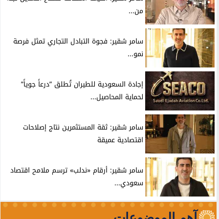
من...
سامر شقير: فجوة التبادل التجاري تمثل فرصة
نمو...
إجادة السعودية للطيران تُطلق ”درعاً جوياً”
لحماية المحاصيل...
سامر شقير: ثقة المستثمرين نتاج إصلاحات
اقتصادية عميقة
سامر شقير: أرقام «ندلب» ترسم ملامح اقتصاد
سعودي...
آهم الموضوعات