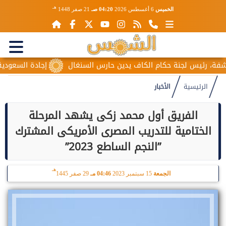
هـ
الخميس
6 أغسطس 2026
04:20 صـ
21 صفر 1448
ئيس لجنة حكام الكاف يدين حارس السنغال
إجادة السعودية للطيران
الرئيسية
الأخبار
الفريق أول محمد زكى يشهد المرحلة
الختامية للتدريب المصرى الأمريكى المشترك
”النجم الساطع 2023”
هـ
الجمعة
15 سبتمبر 2023
04:46 مـ
29 صفر 1445