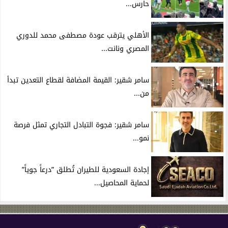
حارس...
الأهلي يترقب عودة مصطفى محمد للدوري
المصري ونانت...
سامر شقير: القيمة المضافة لقطاع التعدين تبدأ
من...
سامر شقير: فجوة التبادل التجاري تمثل فرصة
نمو...
إجادة السعودية للطيران تُطلق ”درعاً جوياً”
لحماية المحاصيل...