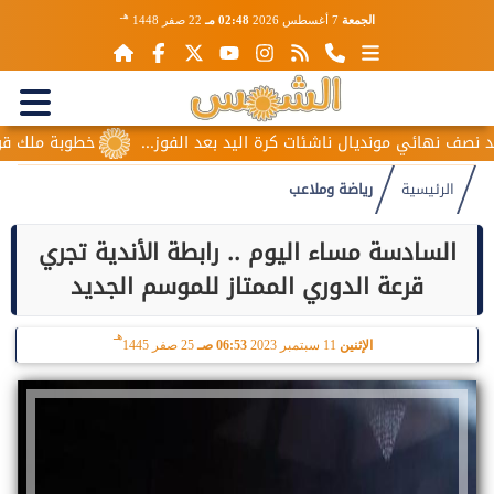
هـ
الجمعة
7 أغسطس 2026
02:48 مـ
22 صفر 1448
هائي مونديال ناشئات كرة اليد بعد الفوز...
خطوبة ملك قورة ويو
الرئيسية
رياضة وملاعب
السادسة مساء اليوم .. رابطة الأندية تجري
قرعة الدوري الممتاز للموسم الجديد
هـ
الإثنين
11 سبتمبر 2023
06:53 صـ
25 صفر 1445