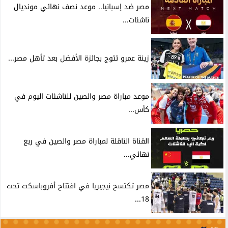
مصر ضد إسبانيا.. موعد نصف نهائي مونديال
ناشئات...
زينة عمرو تتوج بجائزة الأفضل بعد تأهل مصر...
موعد مباراة مصر والصين للناشئات اليوم في
كأس...
القناة الناقلة لمباراة مصر والصين في ربع
نهائي...
مصر تكتسح نيجيريا في افتتاح أفروباسكت تحت
18...