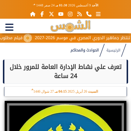
هـ
الأحد
9 أغسطس 2026
01:30 مـ
24 صفر 1448
فيلم مطلوب عائليً
الرئيسية
الحوادث والمحاكم
تعرف علي نشاط الإدارة العامة للمرور خلال
24 ساعة
هـ
السبت
26 أبريل 2025
04:15 مـ
27 شوال 1446