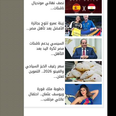
نصف نهائي مونديال
ناشئات...
زينة عمرو تتوج بجائزة
الأفضل بعد تأهل مصر...
السيسي يدعم ناشئات
مصر لكرة اليد بعد
التأهل...
سعر رغيف الخبز السياحي
والفينو 2026.. التموين
تعلن...
خطوبة ملك قورة
ويوسف عثمان.. احتفال
عائلي مرتقب...