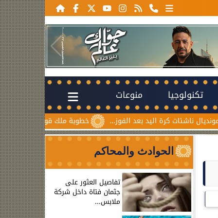
تكنولوجيا
منوعات
ت كرة اليد بعد الفوز...
خطوبة ملك قورة ويوسف عثمان.. احتفال
الحوادث والمحاكم
تفاصيل العثور على
جثمان فتاة داخل شركة
ملابس...