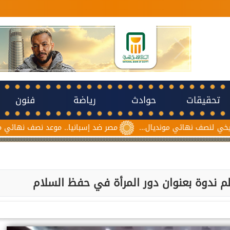
تحقيقات
حوادث
رياضة
فنون
نهائي مونديال...
مصر ضد إسبانيا.. موعد نصف نهائي مونديال ناشئا
نظم ندوة بعنوان دور المرأة في حفظ السلام