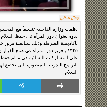
جمال الدالي
نظمت وزارة الداخلية تنسيقاً مع المجل
ندوه بعنوان دور المرآه فى حفظ السلام
بأكاديمية الشرطة وذلك بمناسبة مرور 
١٣٢٥ بتعزيز دور المرآه فى صنع القرا
زينة عمرو تتوج بجائزة الأفضل بعد تأهل مصر
السيسي يدعم ناش
على المشاركات النسائية فى مهام حفظ الس
التاريخي لنصف نهائي مونديال...
التأهل التاري
البرامج التدريبية المتطورة التى تخضع 
السلام