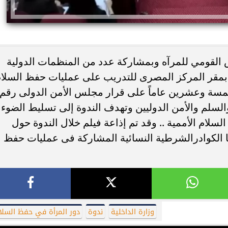
س القومي للمرآه وبمشاركة عدد من المنظمات الدولية
 بمقر المركز المصرى للتدريب على عمليات حفظ السلا
خمسة وعشرين عاماً على قرار مجلس الأمن الدولى رقم
ر والسلم والأمن الدوليين وتهدف الندوة إلى تسليط الضوء
ئات مصر لكرة اليد بعد
خطوبة ملك قورة ويوسف عثمان.. احتف
لام الأممية .. وقد تم إذاعة فيلم خلال الندوة حول
خي إلى نصف نهائي...
عائلي مرتقب في الساحل الشمالي
لها الكوادرالشرطية النسائية المشاركة فى عمليات حفظ
وزارة الداخلية
ندوة
دور المرأة في حفظ السلا