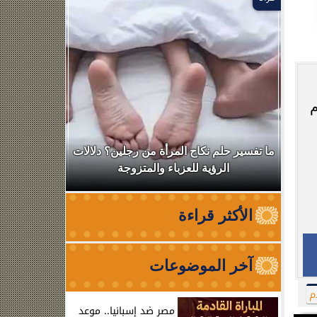
م
ال
ما تفسير حلم نكاح المرأة من رجلين؟ دلالات
نقابة الأطب
الرؤية للعزباء والمتزوجة
من الظه
الأكثر قراءة
آخر الموضوعات
م
مصر ضد إسبانيا.. موعد