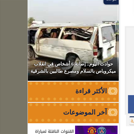
بعد
حوادث اليوم.. إصابة 6 أشخاص في انقلاب
استهداف سف
ميكروباص بالسلام ومصرع طالبين بالشرقية
عبوره
الأكثر قراءة
آخر الموضوعات
ة
القنوات الناقلة لمباراة