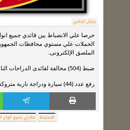
جمال الدالي
حرصا علي الانضباط بين قائدي جميع انواع
الملصق الإلكترونى.
الزمالك يعلن رسميًا جهاز معتمد جمال قبل
فيلم مطلوب عائل
ضبط (504) مخالفة لقائدى الدراجات النارية لعدم إرتداء الخوذة.
انطلاق موسم 2026-2027
وياسمين صبري في
رفع عدد (44) سيارة ودراجة نارية متروكة ومتهالكة من الشوارع.
الانضباط
قائدي جميع انواع ال