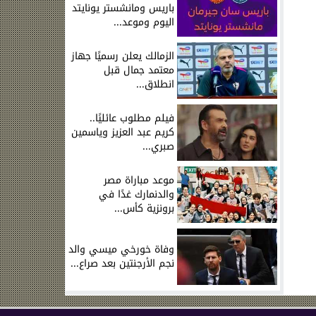
باريس ومانشستر يونايتد
اليوم وموعد...
الزمالك يعلن رسميًا جهاز
معتمد جمال قبل
انطلاق...
فيلم مطلوب عائليًا..
كريم عبد العزيز وياسمين
صبري...
موعد مباراة مصر
والدنمارك غدًا في
برونزية كأس...
وفاة خورخي ميسي والد
نجم الأرجنتين بعد صراع...