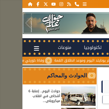
تكنولوجيا
منوعات
 اليوم وموعد انطلاق القمة
وفاة خورخي ميسي والد نجم الأرجنتين
الحوادث والمحاكم
حوادث اليوم.. إصابة 6
أشخاص في انقلاب
ميكروباص...