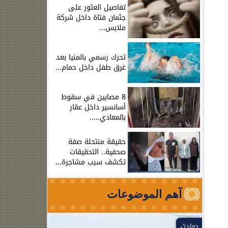
تفاصيل العثور على
جثمان فتاة داخل شركة
ملابس...
تحرك رسمي بالمنيا بعد
غرق طفل داخل حمام...
8 مصابين في سقوط
أسانسير داخل عقار
بالمعادي.....
حقيقة منتحلة صفة
صحفية.. التحقيقات
تكشف سبب مشاجرة...
آهم الموضوعات
حوادث