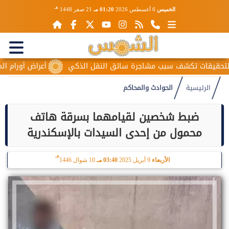
هـ
الخميس
6 أغسطس 2026
01:20 مـ
21 صفر 1448
ت تكشف سبب مشاجرة سائق النقل الذكي
أعراض أورام المبيض الم
الرئيسية
الحوادث والمحاكم
ضبط شخصين لقيامهما بسرقة هاتف
محمول من إحدى السيدات بالإسكندرية
هـ
الأربعاء
9 أبريل 2025
03:40 مـ
10 شوال 1446