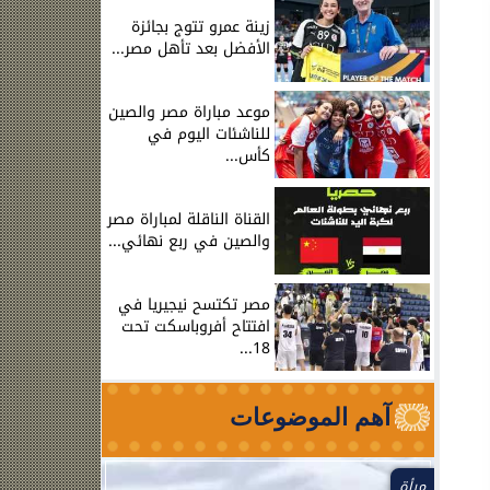
زينة عمرو تتوج بجائزة
الأفضل بعد تأهل مصر...
موعد مباراة مصر والصين
للناشئات اليوم في
كأس...
القناة الناقلة لمباراة مصر
والصين في ربع نهائي...
مصر تكتسح نيجيريا في
افتتاح أفروباسكت تحت
18...
آهم الموضوعات
مرأة