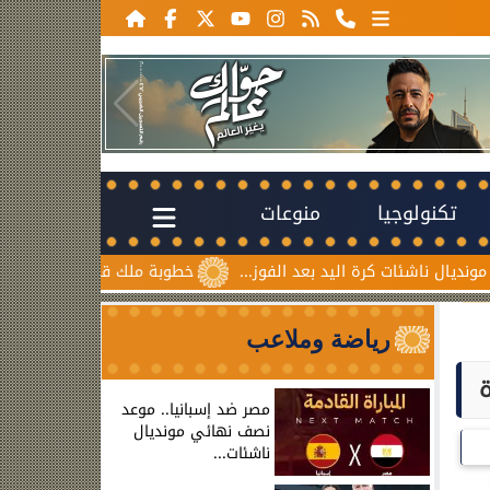
تكنولوجيا
منوعات
 كرة اليد بعد الفوز...
خطوبة ملك قورة ويوسف عثمان.. احتفال
رياضة وملاعب
مصر ضد إسبانيا.. موعد
نصف نهائي مونديال
ناشئات...