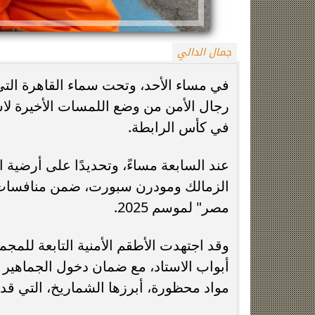
جمال الدالي
في مساء الأحد، وتحت سماء القاهرة ال
رجال الأمن من وضع اللمسات الأخيرة لاست
في كأس الرابطة.
زينة عمرو تتوج بجائزة الأفضل بعد تأهل مصر
السيسي يدعم ناش
عند السابعة مساءً، وتحديدًا على أرضية ا
التاريخي لنصف نهائي مونديال...
التأهل التاري
الزمالك ومودرن سبورت، ضمن منافسات 
مصر" لموسم 2025.
وقد اجتهدت الأطقم الأمنية التابعة للمج
أبواب الاستاد، مع ضمان دخول الجماهير
مواد محظورة، أبرزها الشماريخ، التي قد 