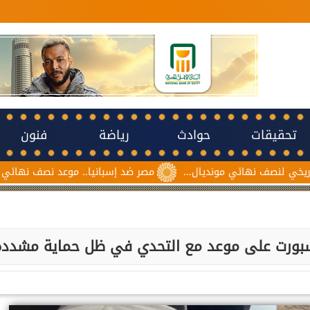
تحقيقات
حوادث
رياضة
فنون
هائي مونديال...
مصر ضد إسبانيا.. موعد نصف نهائي مونديال ناشئات
 سبورت على موعد مع التحدي في ظل حماية مشددة