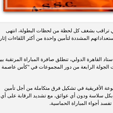
تي تراقب بشغف كل لحظة من لحظات البطولة، انتهى
عداداتهم المشددة لتأمين واحدة من أكثر اللقاءات إثار
ئات مصر لكرة اليد بعد
خطوبة ملك قورة ويوسف عثمان.. احتف
ستاد القاهرة الدولي، تنطلق صافرة المباراة المرتقبة بي
خي إلى نصف نهائي...
عائلي مرتقب في الساحل الشمالي
الجولة الرابعة من دور المجموعات في "كأس عاصمة
موعة الأفريقية في تشكيل فرق متكاملة من أجل تأمين
 بكل سلاسة ودون أي عوائق، مع تشديد الرقابة على أي
تفسد أجواء المباراة الحماسية.