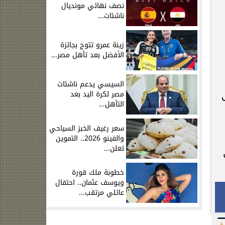
نصف نهائي مونديال
ناشئات...
زينة عمرو تتوج بجائزة
الأفضل بعد تأهل مصر...
السيسي يدعم ناشئات
مصر لكرة اليد بعد
 يحقق
التأهل...
سعر رغيف الخبز السياحي
والفينو 2026.. التموين
تعلن...
خطوبة ملك قورة
ويوسف عثمان.. احتفال
عائلي مرتقب...