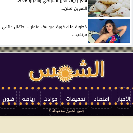
سعر رغيف الخبز السياحي والفينو 2026..
التموين تعلن...
خطوبة ملك قورة ويوسف عثمان.. احتفال عائلي
مرتقب...
الأخبار
اقتصاد
تحقيقات
حوادث
رياضة
فنون
جميع الحقوق محفوظة ©
تكنولوجيا
منوعات
مرأة
العالم
سوشيال