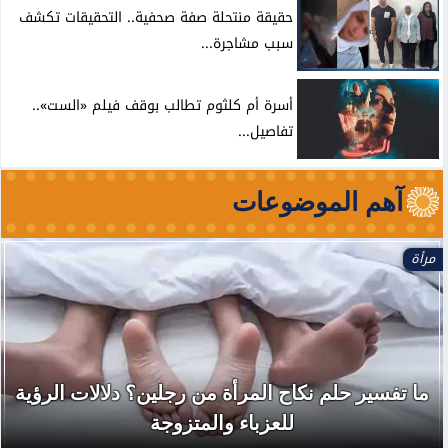
حقيقة منتحلة صفة صحفية.. التحقيقات تكشف
سبب مشاجرة...
أسرة أم كلثوم تطالب بوقف فيلم «الست»..
تفاصيل...
آهم الموضوعات
مرأة
ما تفسير حلم نكاح المرأة من رجلين؟ دلالات الرؤية
للعزباء والمتزوجة