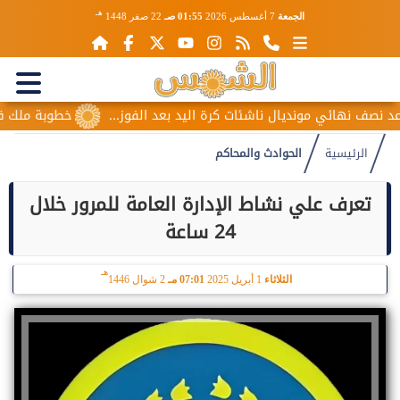
هـ
الجمعة
7 أغسطس 2026
01:55 صـ
22 صفر 1448
صف نهائي مونديال ناشئات كرة اليد بعد الفوز...
خطوبة ملك قورة 
الرئيسية
الحوادث والمحاكم
تعرف علي نشاط الإدارة العامة للمرور خلال
24 ساعة
هـ
الثلاثاء
1 أبريل 2025
07:01 مـ
2 شوال 1446