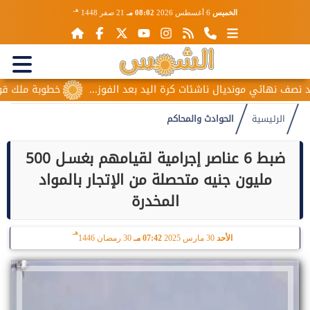
هـ
الخميس
6 أغسطس 2026
08:02 مـ
21 صفر 1448
 نهائي مونديال ناشئات كرة اليد بعد الفوز...
خطوبة ملك قورة وي
الرئيسية
الحوادث والمحاكم
ضبط 6 عناصر إجرامية لقيامهم بغسـل 500
مليون جنيه متحصلة من الإتجار بالمواد
المخدرة
هـ
الأحد
30 مارس 2025
07:42 مـ
30 رمضان 1446