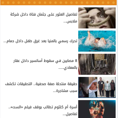
تفاصيل العثور على جثمان فتاة داخل شركة
ملابس...
تحرك رسمي بالمنيا بعد غرق طفل داخل حمام...
8 مصابين في سقوط أسانسير داخل عقار
بالمعادي.....
حقيقة منتحلة صفة صحفية.. التحقيقات تكشف
سبب مشاجرة...
أسرة أم كلثوم تطالب بوقف فيلم «الست»..
تفاصيل...