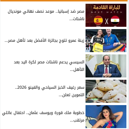
مصر ضد إسبانيا.. موعد نصف نهائي مونديال
ناشئات...
زينة عمرو تتوج بجائزة الأفضل بعد تأهل مصر...
السيسي يدعم ناشئات مصر لكرة اليد بعد
التأهل...
سعر رغيف الخبز السياحي والفينو 2026..
التموين تعلن...
خطوبة ملك قورة ويوسف عثمان.. احتفال عائلي
مرتقب...