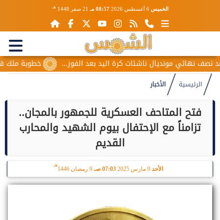
هـ
الخميس
6 أغسطس 2026
08:57 مـ
21 صفر 1448
 نهائي مونديال ناشئات كرة اليد بعد الفوز...
خطوبة ملك قورة و
الرئيسية
الأخبار
فتح المتاحف العسكرية للجمهور بالمجان..
تزامناً مع الإحتفال بيوم الشهيد والمحارب
القديم
هـ
الأحد
9 مارس 2025
07:03 صـ
9 رمضان 1446