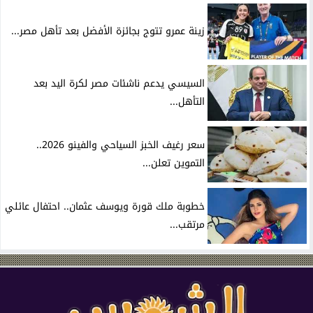
زينة عمرو تتوج بجائزة الأفضل بعد تأهل مصر...
السيسي يدعم ناشئات مصر لكرة اليد بعد
التأهل...
سعر رغيف الخبز السياحي والفينو 2026..
التموين تعلن...
خطوبة ملك قورة ويوسف عثمان.. احتفال عائلي
مرتقب...