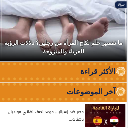
مرأة
ما تفسير حلم نكاح المرأة من رجلين؟ دلالات الرؤية
للعزباء والمتزوجة
الأكثر قراءة
آخر الموضوعات
مصر ضد إسبانيا.. موعد نصف نهائي مونديال
ناشئات...