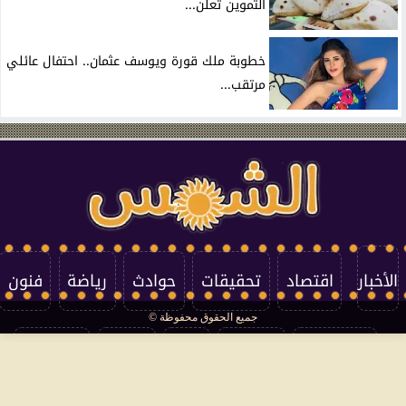
التموين تعلن...
خطوبة ملك قورة ويوسف عثمان.. احتفال عائلي
مرتقب...
الأخبار
اقتصاد
تحقيقات
حوادث
رياضة
فنون
جميع الحقوق محفوظة ©
تكنولوجيا
منوعات
مرأة
العالم
سوشيال