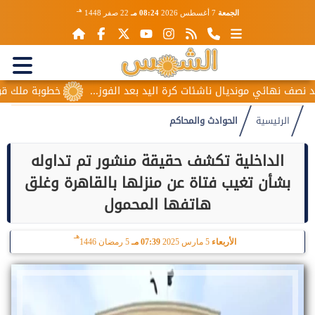
هـ
الجمعة
7 أغسطس 2026
08:24 مـ
22 صفر 1448
 نهائي مونديال ناشئات كرة اليد بعد الفوز...
خطوبة ملك قورة وي
الرئيسية
الحوادث والمحاكم
الداخلية تكشف حقيقة منشور تم تداوله
بشأن تغيب فتاة عن منزلها بالقاهرة وغلق
هاتفها المحمول
هـ
الأربعاء
5 مارس 2025
07:39 مـ
5 رمضان 1446