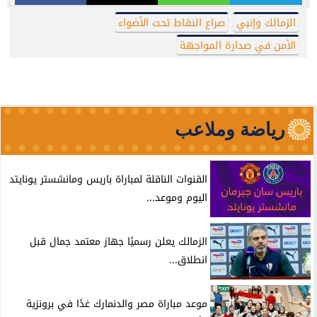
الزمالك وإنبي
صراع النقاط تحت الأضواء
الأمن في صدارة المواجهة
رياضة وملاعب
القنوات الناقلة لمباراة باريس ومانشستر يونايتد
اليوم وموعد...
الزمالك يعلن رسميًا جهاز معتمد جمال قبل
انطلاق...
موعد مباراة مصر والدنمارك غدًا في برونزية