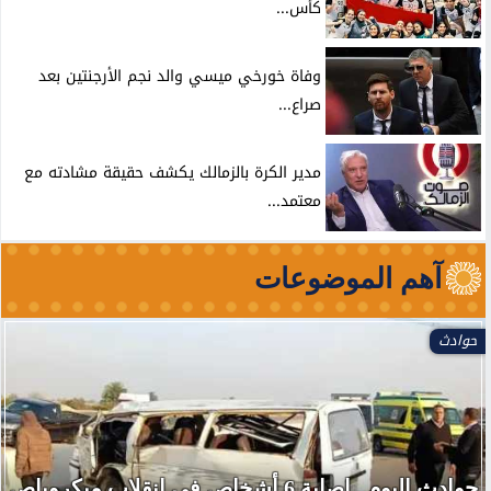
كأس...
وفاة خورخي ميسي والد نجم الأرجنتين بعد
صراع...
مدير الكرة بالزمالك يكشف حقيقة مشادته مع
معتمد...
آهم الموضوعات
حوادث
حوادث اليوم.. إصابة 6 أشخاص في انقلاب ميكروباص