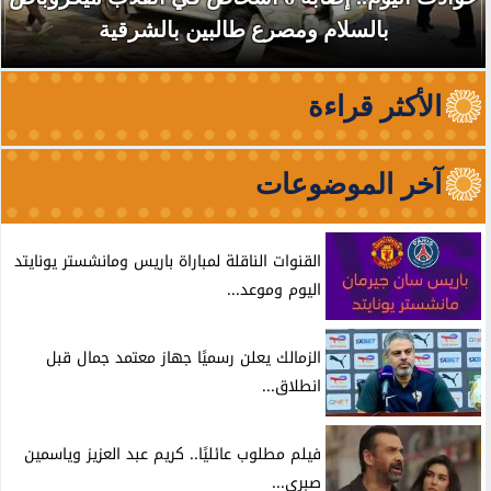
بالسلام ومصرع طالبين بالشرقية
الأكثر قراءة
آخر الموضوعات
القنوات الناقلة لمباراة باريس ومانشستر يونايتد
اليوم وموعد...
الزمالك يعلن رسميًا جهاز معتمد جمال قبل
انطلاق...
فيلم مطلوب عائليًا.. كريم عبد العزيز وياسمين
صبري...