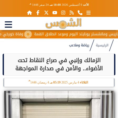
هـ
الأحد
9 أغسطس 2026
10:08 صـ
24 صفر 1448
 ومانشستر يونايتد اليوم وموعد انطلاق القمة
وفاة خورخي ميسي وا
الرئيسية
رياضة وملاعب
الزمالك وإنبي في صراع النقاط تحت
الأضواء.. والأمن في صدارة المواجهة
هـ
الثلاثاء
4 مارس 2025
05:19 مـ
4 رمضان 1446