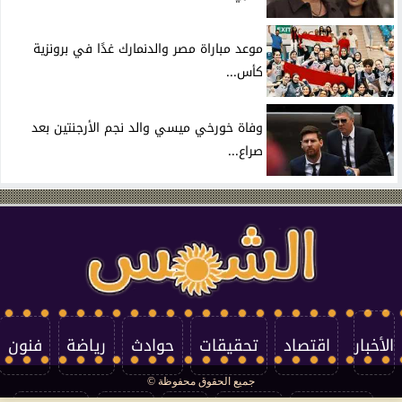
موعد مباراة مصر والدنمارك غدًا في برونزية
كأس...
وفاة خورخي ميسي والد نجم الأرجنتين بعد
صراع...
الأخبار
اقتصاد
تحقيقات
حوادث
رياضة
فنون
جميع الحقوق محفوظة ©