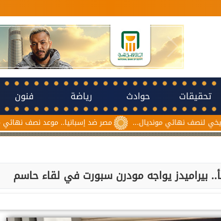
تحقيقات
حوادث
رياضة
فنون
نهائي مونديال...
مصر ضد إسبانيا.. موعد نصف نهائي مونديال ناشئا
أ.. بيراميدز يواجه مودرن سبورت في لقاء حاسم