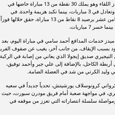
على مستوى الأرقام، يدخل فريق بيراميدز اللقاء وهو يملك 30 نقطة من 13 مباراة خاضها في
الدوري المصري، حيث حقق 9 انتصارات وتعادل في 3 مباريات، بينما تكبد هزيمة واحدة. في
المقابل، يحتل مودرن سبورت المركز الثامن عشر برصيد 8 نقاط من 13 مباراة، حقق خلالها فوزاً
اميدز خدمات المدافع أحمد سامي في مباراة اليوم، بعد
ود بسبب الإيقاف. من جانب آخر، يغيب عن صفوف الفري
النيجيري صديق إيجولا الذي يعاني من إصابة في الركبة،
ربطة الكاحل، بالإضافة إلى علي جبر وأحمد توفيق،
ني وليد الكرتي من شد في العضلة الضامة.
كرواتي كرونوسلاف يورشيتش، تحدياً جديداً في سعيه
ري، في مواجهة صعبة أمام فريق مودرن سبورت، حيث
مواصلة سلسلة انتصاراته التي تعزز من موقفه في