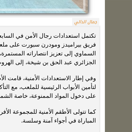
جمال الدالي
تكتمل استعدادات رجال الأمن في السابعة 
فريق بيراميدز ومودرن سبورت على ملعب
السماوي إلى تعزيز انتصاراته المستمرة
الجزائري عبد الحق بن شيخة، إلى الهرو
زينة عمرو تتوج بجائزة الأفضل بعد تأهل مصر
السيسي يدعم ناش
التاريخي لنصف نهائي مونديال...
التأهل التاري
وفي إطار الاستعدادات الأمنية، قامت ال
لتأمين الأبواب الرئيسية للملعب، مع ا
على دخول المواد الممنوعة، خاصة الشما
كما تتولى الأطقم الأمنية للمجموعة الأف
المباراة في أجواء آمنة وسلسة.