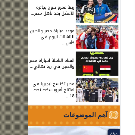
زينة عمرو تتوج بجائزة
الأفضل بعد تأهل مصر...
موعد مباراة مصر والصين
للناشئات اليوم في
كأس...
القناة الناقلة لمباراة مصر
والصين في ربع نهائي...
مصر تكتسح نيجيريا في
افتتاح أفروباسكت تحت
18...
آهم الموضوعات
مرأة