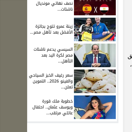
نصف نهائي مونديال
ناشئات...
زينة عمرو تتوج بجائزة
الأفضل بعد تأهل مصر...
السيسي يدعم ناشئات
مصر لكرة اليد بعد
ق
التأهل...
سعر رغيف الخبز السياحي
والفينو 2026.. التموين
تعلن...
خطوبة ملك قورة
ويوسف عثمان.. احتفال
عائلي مرتقب...