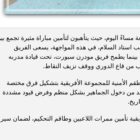
مساءً اليوم، حيث يتأهبون لتأمين مباراة مثيرة تجمع بي
 استاد السلام، في هذه المواجهة، يسعى الفريق
، بينما يطمح فريق مودرن سبورت، تحت قيادة مدربه
ب من قاع الدوري ووقف نزيف النقاط.
ئات مصر لكرة اليد بعد
خطوبة ملك قورة ويوسف عثمان.. احتف
خي إلى نصف نهائي...
عائلي مرتقب في الساحل الشمالي
أطقم الأمنية للمجموعة الأفريقية بتشكيل فرق مختصة
لتأكد من دخول الجماهير بشكل منظم وفرض قيود مشددة
ريخ.
ريقية تأمين ممرات اللاعبين وطاقم التحكيم، لضمان سير