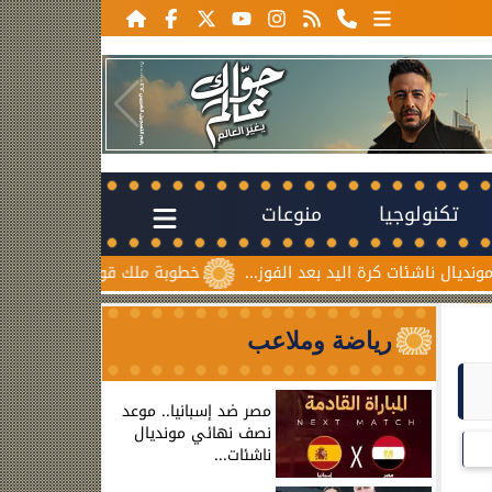
تكنولوجيا
منوعات
ت كرة اليد بعد الفوز...
خطوبة ملك قورة ويوسف عثمان.. احتفا
رياضة وملاعب
مصر ضد إسبانيا.. موعد
نصف نهائي مونديال
ناشئات...