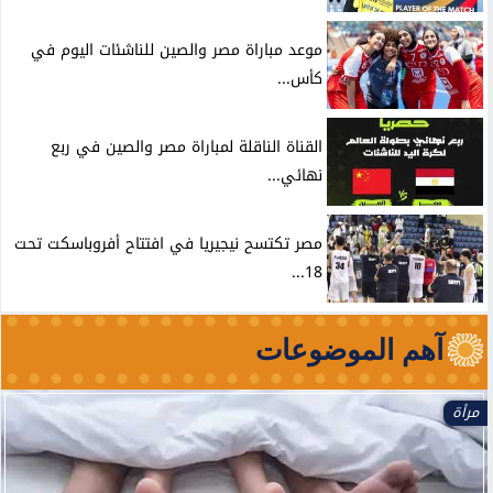
موعد مباراة مصر والصين للناشئات اليوم في
كأس...
القناة الناقلة لمباراة مصر والصين في ربع
نهائي...
مصر تكتسح نيجيريا في افتتاح أفروباسكت تحت
18...
آهم الموضوعات
مرأة