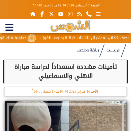
هـ
الجمعة
7 أغسطس 2026
02:30 مـ
22 صفر 1448
ائي مونديال ناشئات كرة اليد بعد الفوز...
خطوبة ملك قورة ويوس
الرئيسية
رياضة وملاعب
تأمينات مشددة استعداداً لحراسة مباراة
الاهلي والاسماعيلي
هـ
الأحد
16 فبراير 2025
04:40 مـ
17 شعبان 1446