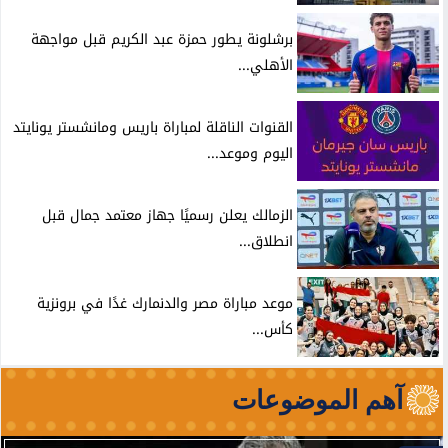
برشلونة يطور حمزة عبد الكريم قبل مواجهة
الأهلي...
القنوات الناقلة لمباراة باريس ومانشستر يونايتد
اليوم وموعد...
الزمالك يعلن رسميًا جهاز معتمد جمال قبل
انطلاق...
موعد مباراة مصر والدنمارك غدًا في برونزية
كأس...
آهم الموضوعات