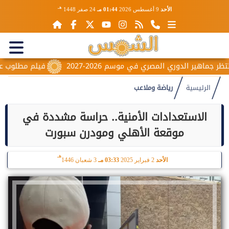
هـ
الأحد
9 أغسطس 2026
01:44 مـ
24 صفر 1448
فيلم مطلوب عائليًا..
الرئيسية
رياضة وملاعب
الاستعدادات الأمنية.. حراسة مشددة في
موقعة الأهلي ومودرن سبورت
هـ
الأحد
2 فبراير 2025
03:33 مـ
3 شعبان 1446