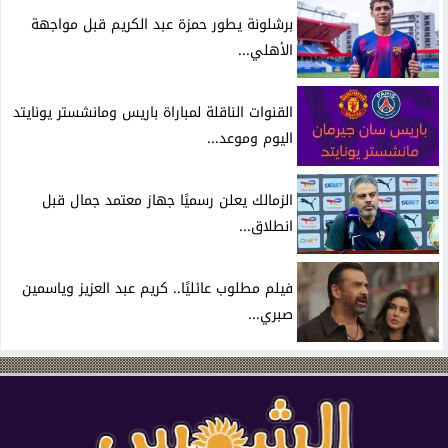
برشلونة يطور حمزة عبد الكريم قبل مواجهة
الأهلي...
القنوات الناقلة لمباراة باريس ومانشستر يونايتد
اليوم وموعد...
الزمالك يعلن رسميًا جهاز معتمد جمال قبل
انطلاق...
فيلم مطلوب عائليًا.. كريم عبد العزيز وياسمين
صبري...