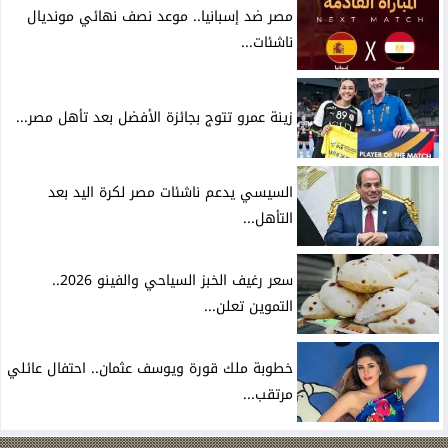
مصر ضد إسبانيا.. موعد نصف نهائي مونديال
ناشئات...
زينة عمرو تتوج بجائزة الأفضل بعد تأهل مصر...
السيسي يدعم ناشئات مصر لكرة اليد بعد
التأهل...
سعر رغيف الخبز السياحي والفينو 2026..
التموين تعلن...
خطوبة ملك قورة ويوسف عثمان.. احتفال عائلي
مرتقب...