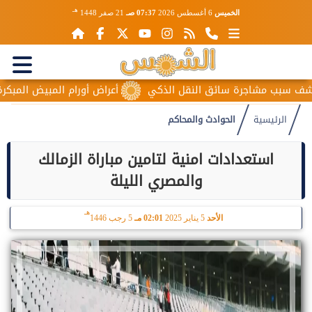
هـ
الخميس
6 أغسطس 2026
07:37 صـ
21 صفر 1448
بب مشاجرة سائق النقل الذكي
أعراض أورام المبيض المبكرة.. عل
الرئيسية
الحوادث والمحاكم
استعدادات امنية لتامين مباراة الزمالك
والمصري الليلة
هـ
الأحد
5 يناير 2025
02:01 مـ
5 رجب 1446