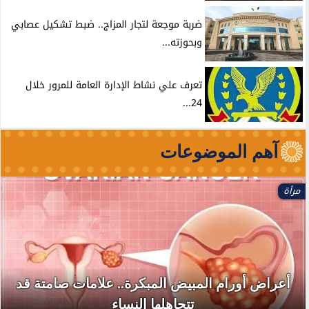
ضربة موجعة لتجار المزاج.. ضبط تشكيل عصابي
وبحوزته...
تعرف علي نشاط الإدارة العامة للمرور خلال
24...
آهم الموضوعات
مرأة
أعراض أورام المبيض المبكرة.. علامات صامتة قد
تتجاهلها النساء