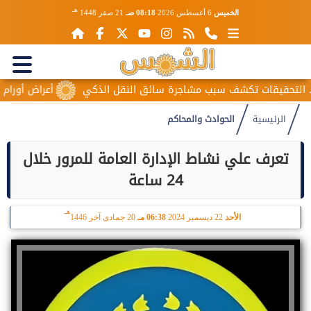
هـ
الخميس
6 أغسطس 2026
08:18 صـ
21 صفر 1448
حقيقات تكشف سبب مشاجرة سائق النقل الذكي
أعراض أورام المبي
الرئيسية
الحوادث والمحاكم
تعرف علي نشاط الإدارة العامة للمرور خلال
24 ساعة
هـ
الأحد
22 ديسمبر 2024
06:38 مـ
20 جمادى آخر 1446