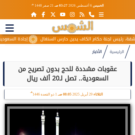
هـ
الخميس
6 أغسطس 2026
03:27 صـ
21 صفر 1448
ئيس لجنة حكام الكاف يدين حارس السنغال
إجادة السعودية للطيرا
الرئيسية
الأخبار
عقوبات مشددة للحج بدون تصريح من
السعودية.. تصل لـ20 ألف ريال
هـ
الثلاثاء
29 أبريل 2025
08:05 صـ
1 ذو القعدة 1446