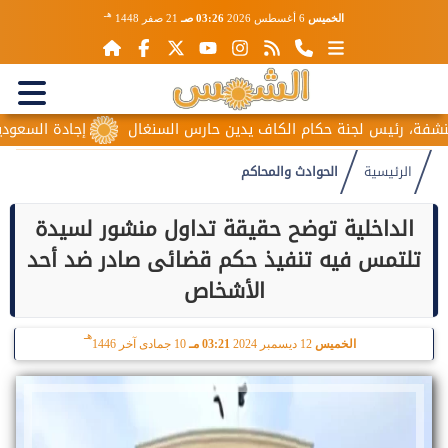
هـ
الخميس
6 أغسطس 2026
03:26 صـ
21 صفر 1448
 رئيس لجنة حكام الكاف يدين حارس السنغال
إجادة السعودية للطي
الرئيسية
الحوادث والمحاكم
الداخلية توضح حقيقة تداول منشور لسيدة
تلتمس فيه تنفيذ حكم قضائى صادر ضد أحد
الأشخاص
هـ
الخميس
12 ديسمبر 2024
03:21 مـ
10 جمادى آخر 1446