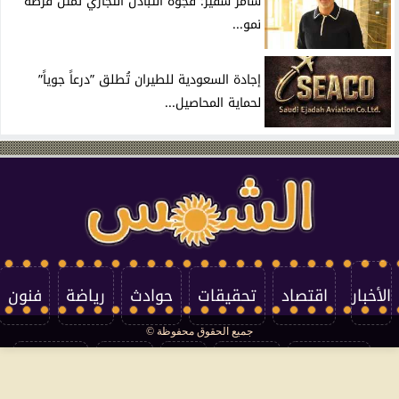
سامر شقير: فجوة التبادل التجاري تمثل فرصة
نمو...
إجادة السعودية للطيران تُطلق ”درعاً جوياً”
لحماية المحاصيل...
الأخبار
اقتصاد
تحقيقات
حوادث
رياضة
فنون
جميع الحقوق محفوظة ©
تكنولوجيا
منوعات
مرأة
العالم
سوشيال