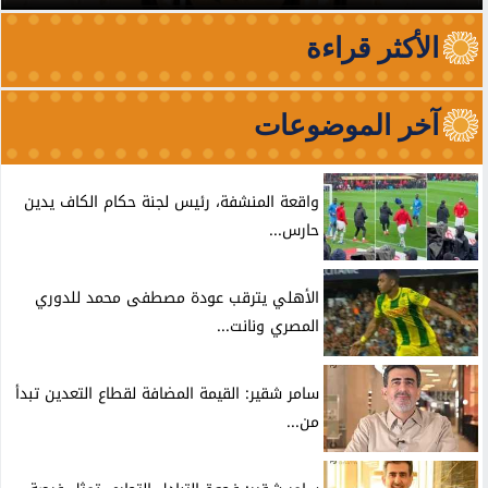
الأكثر قراءة
آخر الموضوعات
واقعة المنشفة، رئيس لجنة حكام الكاف يدين
حارس...
الأهلي يترقب عودة مصطفى محمد للدوري
المصري ونانت...
سامر شقير: القيمة المضافة لقطاع التعدين تبدأ
من...