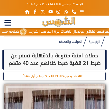
هـ
الجمعة
7 أغسطس 2026
03:08 مـ
22 صفر 1448
ف نهائي مونديال ناشئات كرة اليد بعد الفوز...
خطوبة ملك قورة 
الرئيسية
الحوادث والمحاكم
حملات امنية متنوعة بالدقهلية تسفر عن
ضبط 21 قضية ضبط خلالهم عدد 40 متهم
هـ
الثلاثاء
26 نوفمبر 2024
01:19 مـ
24 جمادى أول 1446