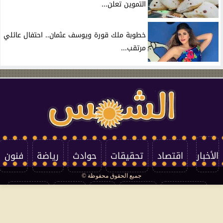
التموين تعلن...
خطوبة ملك قورة ويوسف عثمان.. احتفال عائلي
مرتقب...
الأخبار
اقتصاد
تحقيقات
حوادث
رياضة
فنون
جميع الحقوق محفوظة ©
تكنولوجيا
منوعات
مرأة
العالم
سوشيال